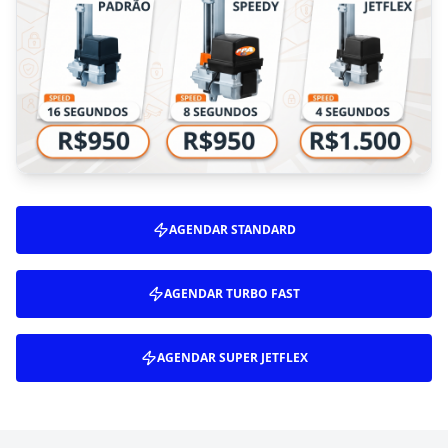
AGENDAR
STANDARD
AGENDAR
TURBO FAST
AGENDAR
SUPER JETFLEX