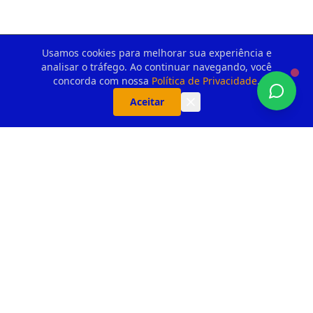
Usamos cookies para melhorar sua experiência e
analisar o tráfego. Ao continuar navegando, você
concorda com nossa
Política de Privacidade
.
Aceitar
PortaoAutomatico.com - Venda,