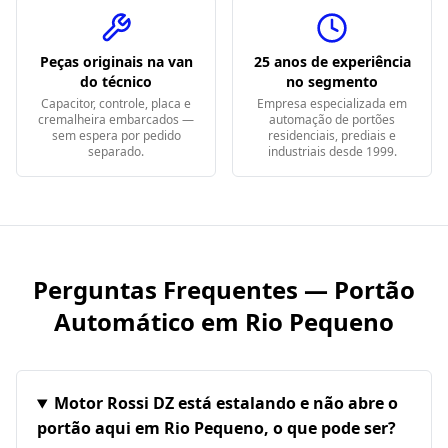
Peças originais na van
25 anos de experiência
do técnico
no segmento
Capacitor, controle, placa e
Empresa especializada em
cremalheira embarcados —
automação de portões
sem espera por pedido
residenciais, prediais e
separado.
industriais desde 1999.
Perguntas Frequentes — Portão
Automático em
Rio Pequeno
Motor Rossi DZ está estalando e não abre o
portão aqui em Rio Pequeno, o que pode ser?