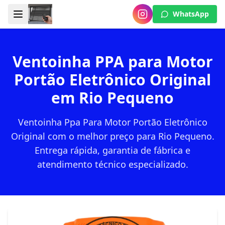
WhatsApp
Ventoinha PPA para Motor
Portão Eletrônico Original
em Rio Pequeno
Ventoinha Ppa Para Motor Portão Eletrônico
Original com o melhor preço para Rio Pequeno.
Entrega rápida, garantia de fábrica e
atendimento técnico especializado.