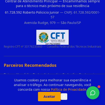
Central de Atendimento Principal — Encaminhamos sempre
para o técnico mais próximo de sua residência
61.728.592 Roberto Policicio Junior
— CNPJ: 61.728.592/0001-
57
Avenida Rudge, 979 — São Paulo/SP
Registro CFT nº 33176235860 — Conselho Federal dos Técnicos Industriais
Parceiros Recomendados
Bairros Atendidos Portao Automatico Sp Jardim Centenario Guarulhos Sp Motor Para Portao Automatico Eletronico
Usamos cookies para melhorar sua experiência e
Curso Para Instalacao E Manutencao De Ar Condicionado Em Sao Paulo
analisar o tráfego. Ao continuar navegando, você
Bairros Atendidos Portao Automatico Sp Recreio Sao Jorge Guarulhos Sp Motor Para Portao Automatico Eletronico
concorda com nossa
Política de Privacidade
.
Bairros Atendidos Portao Automatico Sp Jardim Valeria Guarulhos Sp Motor Para Portao Automatico Eletronico
Aceitar
Qual a diferença entre o motor Peccinin Gatter e o PPA Hub em Vila Romana?