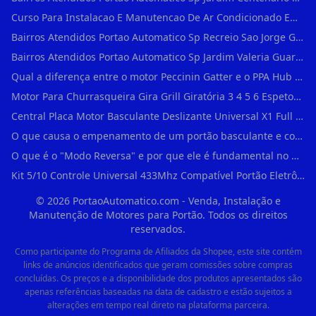
Curso Para Instalacao E Manutencao De Ar Condicionado Em Sao Paulo
Bairros Atendidos Portao Automatico Sp Recreio Sao Jorge Guarulhos Sp Motor Para Portao Automatico Eletronico
Bairros Atendidos Portao Automatico Sp Jardim Valeria Guarulhos Sp Motor Para Portao Automatico Eletronico
Qual a diferença entre o motor Peccinin Gatter e o PPA Hub em Vila Romana?
Motor Para Churrasqueira Gira Grill Giratória 3 4 5 6 Espetos Gme Maxtorque Bivo em Cidade Dutra
Central Placa Motor Basculante Deslizante Universal X1 Full Range 433mhz em Vila Prudente
O que causa o empenamento de um portão basculante e como evitar em Campo Belo?
O que é o "Modo Reversa" e por que ele é fundamental no dia a dia em Itapevi?
Kit 5/10 Controle Universal 433Mhz Compatível Portão Eletrônico Garagem Residenc em Pinheiros
©
2026
PortaoAutomatico.com - Venda, Instalação e
Manutenção de Motores para Portão. Todos os direitos
reservados.
Como participante do Programa de Afiliados da Shopee, este site contém
links de anúncios identificados que geram comissões sobre compras
concluídas. Os preços e a disponibilidade dos produtos apresentados são
apenas referências baseadas na data de cadastro e estão sujeitos a
alterações em tempo real direto na plataforma parceira.