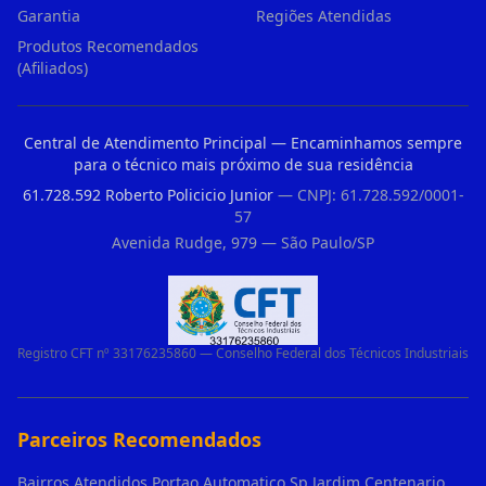
Garantia
Regiões Atendidas
Produtos Recomendados
(Afiliados)
Central de Atendimento Principal — Encaminhamos sempre
para o técnico mais próximo de sua residência
61.728.592 Roberto Policicio Junior
— CNPJ: 61.728.592/0001-
57
Avenida Rudge, 979 — São Paulo/SP
Registro CFT nº 33176235860 — Conselho Federal dos Técnicos Industriais
Parceiros Recomendados
Bairros Atendidos Portao Automatico Sp Jardim Centenario Guarulhos Sp Motor Para Portao Automatico Eletronico