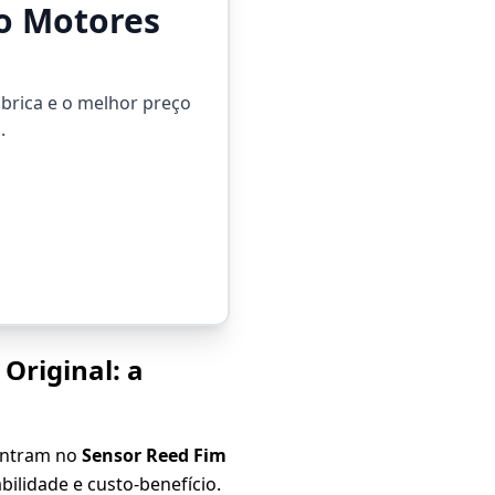
o Motores
brica e o melhor preço
.
Original: a
ontram no
Sensor Reed Fim
ilidade e custo-benefício.