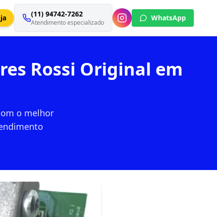
(11) 94742-7262
ja
WhatsApp
Atendimento especializado
es Rossi Original em
 com o melhor
atendimento