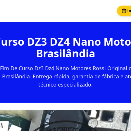
Lo
Curso DZ3 DZ4 Nano Motor
Brasilândia
Fim De Curso Dz3 Dz4 Nano Motores Rossi Original
 Brasilândia. Entrega rápida, garantia de fábrica e 
técnico especializado.