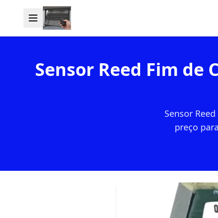
Sensor Reed Fim de 
Sensor Reed 
preço para