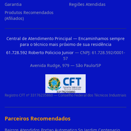
Garantia
Regiões Atendidas
Produtos Recomendados
(Afiliados)
Central de Atendimento Principal — Encaminhamos sempre
para o técnico mais próximo de sua residência
61.728.592 Roberto Policicio Junior
— CNPJ: 61.728.592/0001-
57
Avenida Rudge, 979 — São Paulo/SP
Registro CFT nº 33176235860 — Conselho Federal dos Técnicos Industriais
Parceiros Recomendados
Bairros Atendidos Portao Automatico Sp Jardim Centenario Guarulhos Sp Motor Para Portao Automatico Eletronico