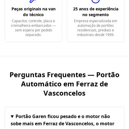
Peças originais na van
25 anos de experiência
do técnico
no segmento
Capacitor, controle, placa e
Empresa especializada em
cremalheira embarcados —
automação de portões
sem espera por pedido
residenciais, prediais e
separado.
industriais desde 1999.
Perguntas Frequentes — Portão
Automático em
Ferraz de
Vasconcelos
Portão Garen ficou pesado e o motor não
sobe mais em Ferraz de Vasconcelos, o motor