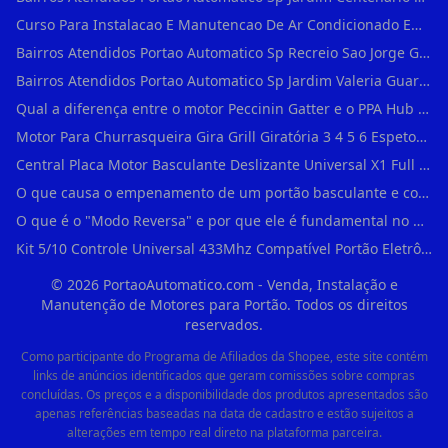
Curso Para Instalacao E Manutencao De Ar Condicionado Em Sao Paulo
Bairros Atendidos Portao Automatico Sp Recreio Sao Jorge Guarulhos Sp Motor Para Portao Automatico Eletronico
Bairros Atendidos Portao Automatico Sp Jardim Valeria Guarulhos Sp Motor Para Portao Automatico Eletronico
Qual a diferença entre o motor Peccinin Gatter e o PPA Hub em Vila Romana?
Motor Para Churrasqueira Gira Grill Giratória 3 4 5 6 Espetos Gme Maxtorque Bivo em Cidade Dutra
Central Placa Motor Basculante Deslizante Universal X1 Full Range 433mhz em Vila Prudente
O que causa o empenamento de um portão basculante e como evitar em Campo Belo?
O que é o "Modo Reversa" e por que ele é fundamental no dia a dia em Itapevi?
Kit 5/10 Controle Universal 433Mhz Compatível Portão Eletrônico Garagem Residenc em Pinheiros
©
2026
PortaoAutomatico.com - Venda, Instalação e
Manutenção de Motores para Portão. Todos os direitos
reservados.
Como participante do Programa de Afiliados da Shopee, este site contém
links de anúncios identificados que geram comissões sobre compras
concluídas. Os preços e a disponibilidade dos produtos apresentados são
apenas referências baseadas na data de cadastro e estão sujeitos a
alterações em tempo real direto na plataforma parceira.