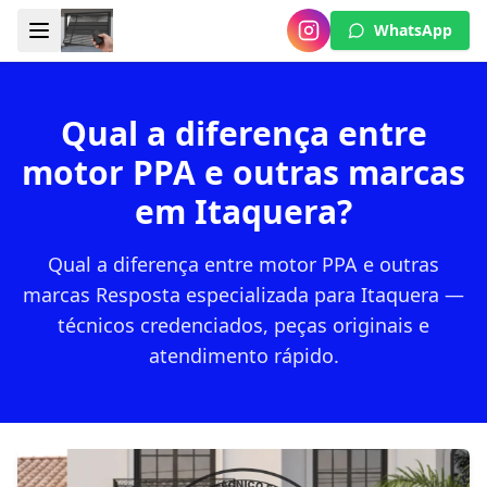
WhatsApp
Qual a diferença entre
motor PPA e outras marcas
em Itaquera?
Qual a diferença entre motor PPA e outras
marcas Resposta especializada para Itaquera —
técnicos credenciados, peças originais e
atendimento rápido.