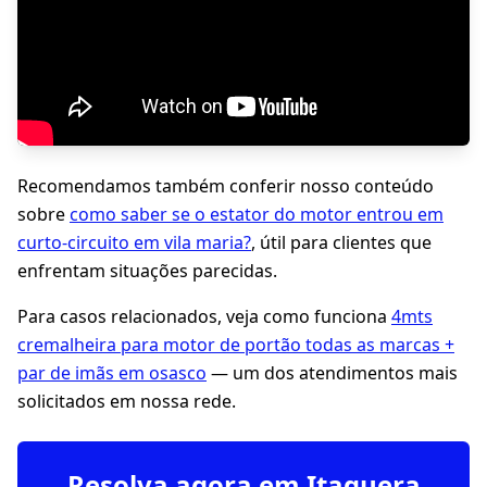
Recomendamos também conferir nosso conteúdo
sobre
como saber se o estator do motor entrou em
curto-circuito em vila maria?
, útil para clientes que
enfrentam situações parecidas.
Para casos relacionados, veja como funciona
4mts
cremalheira para motor de portão todas as marcas +
par de imãs em osasco
— um dos atendimentos mais
solicitados em nossa rede.
Resolva agora em Itaquera