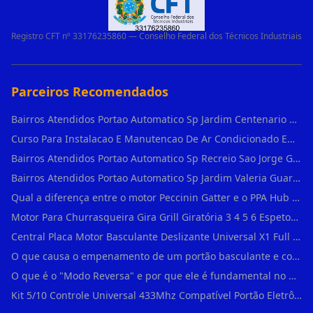
Registro CFT nº 33176235860 — Conselho Federal dos Técnicos Industriais
Parceiros Recomendados
Bairros Atendidos Portao Automatico Sp Jardim Centenario Guarulhos Sp Motor Para Portao Automatico Eletronico
Curso Para Instalacao E Manutencao De Ar Condicionado Em Sao Paulo
Bairros Atendidos Portao Automatico Sp Recreio Sao Jorge Guarulhos Sp Motor Para Portao Automatico Eletronico
Bairros Atendidos Portao Automatico Sp Jardim Valeria Guarulhos Sp Motor Para Portao Automatico Eletronico
Qual a diferença entre o motor Peccinin Gatter e o PPA Hub em Vila Romana?
Motor Para Churrasqueira Gira Grill Giratória 3 4 5 6 Espetos Gme Maxtorque Bivo em Cidade Dutra
Central Placa Motor Basculante Deslizante Universal X1 Full Range 433mhz em Vila Prudente
O que causa o empenamento de um portão basculante e como evitar em Campo Belo?
O que é o "Modo Reversa" e por que ele é fundamental no dia a dia em Itapevi?
Kit 5/10 Controle Universal 433Mhz Compatível Portão Eletrônico Garagem Residenc em Pinheiros