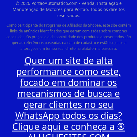
©
2026
PortaoAutomatico.com - Venda, Instalação e
Manutenção de Motores para Portão. Todos os direitos
reservados.
Como participante do Programa de Afiliados da Shopee, este site contém
links de anúncios identificados que geram comissões sobre compras
concluídas. Os preços e a disponibilidade dos produtos apresentados são
apenas referências baseadas na data de cadastro e estão sujeitos a
alterações em tempo real direto na plataforma parceira.
Quer um site de alta
performance como este,
focado em dominar os
mecanismos de busca e
gerar clientes no seu
WhatsApp todos os dias?
Clique aqui e conheça a ®