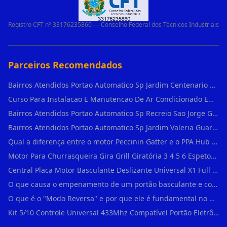
Registro CFT nº 33176235860 — Conselho Federal dos Técnicos Industriais
Parceiros Recomendados
Bairros Atendidos Portao Automatico Sp Jardim Centenario Guarulhos Sp Motor Para Portao Automatico Eletronico
Curso Para Instalacao E Manutencao De Ar Condicionado Em Sao Paulo
Bairros Atendidos Portao Automatico Sp Recreio Sao Jorge Guarulhos Sp Motor Para Portao Automatico Eletronico
Bairros Atendidos Portao Automatico Sp Jardim Valeria Guarulhos Sp Motor Para Portao Automatico Eletronico
Qual a diferença entre o motor Peccinin Gatter e o PPA Hub em Vila Romana?
Motor Para Churrasqueira Gira Grill Giratória 3 4 5 6 Espetos Gme Maxtorque Bivo em Cidade Dutra
Central Placa Motor Basculante Deslizante Universal X1 Full Range 433mhz em Vila Prudente
O que causa o empenamento de um portão basculante e como evitar em Campo Belo?
O que é o "Modo Reversa" e por que ele é fundamental no dia a dia em Itapevi?
Kit 5/10 Controle Universal 433Mhz Compatível Portão Eletrônico Garagem Residenc em Pinheiros