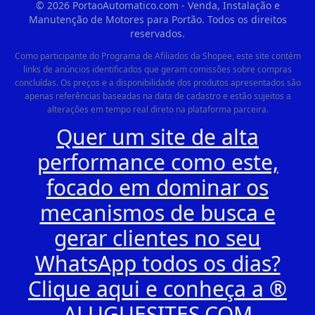
©
2026
PortaoAutomatico.com - Venda, Instalação e
Manutenção de Motores para Portão. Todos os direitos
reservados.
Como participante do Programa de Afiliados da Shopee, este site contém
links de anúncios identificados que geram comissões sobre compras
concluídas. Os preços e a disponibilidade dos produtos apresentados são
apenas referências baseadas na data de cadastro e estão sujeitos a
alterações em tempo real direto na plataforma parceira.
Quer um site de alta
performance como este,
focado em dominar os
mecanismos de busca e
gerar clientes no seu
WhatsApp todos os dias?
Clique aqui e conheça a ®
ALUGUESITES.COM