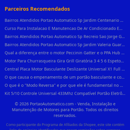
Parceiros Recomendados
Bairros Atendidos Portao Automatico Sp Jardim Centenario Guarulhos Sp Motor Para Portao Automatico Eletronico
Curso Para Instalacao E Manutencao De Ar Condicionado Em Sao Paulo
Bairros Atendidos Portao Automatico Sp Recreio Sao Jorge Guarulhos Sp Motor Para Portao Automatico Eletronico
Bairros Atendidos Portao Automatico Sp Jardim Valeria Guarulhos Sp Motor Para Portao Automatico Eletronico
Qual a diferença entre o motor Peccinin Gatter e o PPA Hub em Vila Romana?
Motor Para Churrasqueira Gira Grill Giratória 3 4 5 6 Espetos Gme Maxtorque Bivo em Cidade Dutra
Central Placa Motor Basculante Deslizante Universal X1 Full Range 433mhz em Vila Prudente
O que causa o empenamento de um portão basculante e como evitar em Campo Belo?
O que é o "Modo Reversa" e por que ele é fundamental no dia a dia em Itapevi?
Kit 5/10 Controle Universal 433Mhz Compatível Portão Eletrônico Garagem Residenc em Pinheiros
©
2026
PortaoAutomatico.com - Venda, Instalação e
Manutenção de Motores para Portão. Todos os direitos
reservados.
Como participante do Programa de Afiliados da Shopee, este site contém