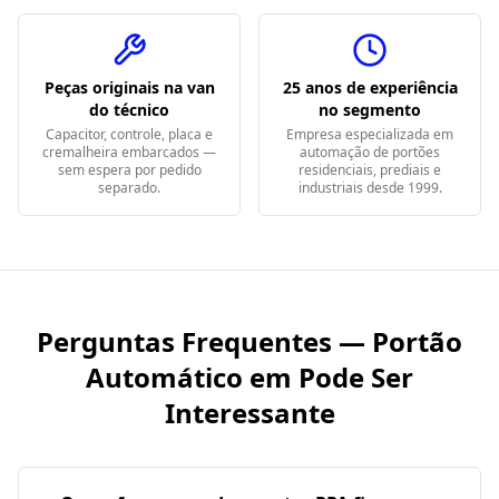
Peças originais na van
25 anos de experiência
do técnico
no segmento
Capacitor, controle, placa e
Empresa especializada em
cremalheira embarcados —
automação de portões
sem espera por pedido
residenciais, prediais e
separado.
industriais desde 1999.
Perguntas Frequentes — Portão
Automático em
Pode Ser
Interessante