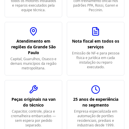
todos os motores instalados
com treinamento oficial nos
e reparos executados pela
padrões PPA, Rossi, Garen e
equipe técnica.
Peccinin.
Atendimento em
Nota fiscal em todos os
regiões da Grande São
serviços
Paulo
Emissão de NF-e para pessoa
física e jurídica em cada
Capital, Guarulhos, Osasco e
instalação ou reparo
demais municípios da região
executado.
metropolitana.
Peças originais na van
25 anos de experiência
do técnico
no segmento
Capacitor, controle, placa e
Empresa especializada em
cremalheira embarcados —
automação de portões
sem espera por pedido
residenciais, prediais e
separado.
industriais desde 1999.