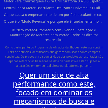
Motor Para Churrasqueira Gira Grill Giratória 3 4 5 6 Espetos Gme Maxtorque Bivo em Cidade Dutra
Central Placa Motor Basculante Deslizante Universal X1 Full Range 433mhz em Vila Prudente
O que causa o empenamento de um portão basculante e como evitar em Campo Belo?
O que é o "Modo Reversa" e por que ele é fundamental no dia a dia em Itapevi?
©
2026
PortaoAutomatico.com - Venda, Instalação e
Manutenção de Motores para Portão. Todos os direitos
reservados.
Como participante do Programa de Afiliados da Shopee, este site contém
links de anúncios identificados que geram comissões sobre compras
concluídas. Os preços e a disponibilidade dos produtos apresentados são
apenas referências baseadas na data de cadastro e estão sujeitos a
alterações em tempo real direto na plataforma parceira.
Quer um site de alta
performance como este,
focado em dominar os
mecanismos de busca e