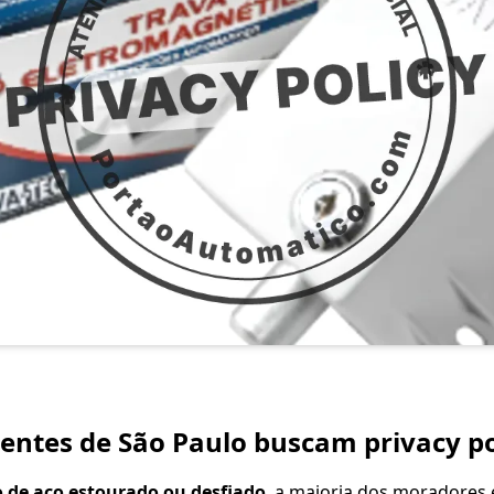
ientes de São Paulo buscam privacy po
 de aço estourado ou desfiado
, a maioria dos moradores e