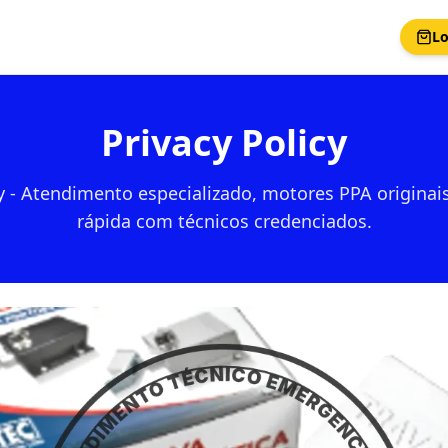
Lo
Privacy Policy
cy - Atendimento especializado, motores PPA originais
rápida com técnicos credenciados.