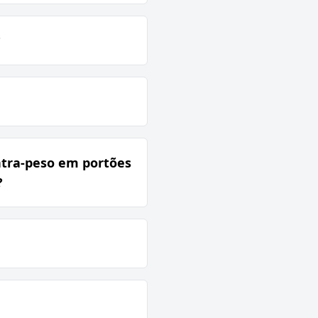
?
ntra-peso em portões
?