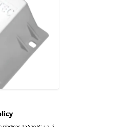
licy
 síndicos de São Paulo já