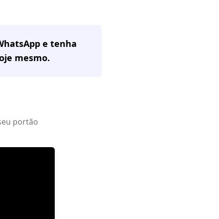
 WhatsApp e tenha
oje mesmo.
seu portão