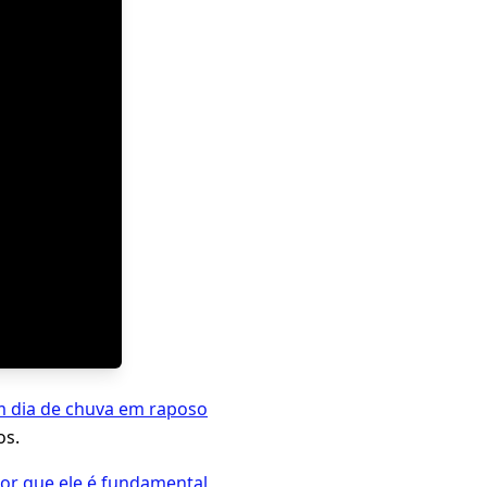
m dia de chuva em raposo
os.
por que ele é fundamental