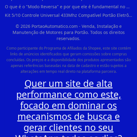
O que é o "Modo Reversa" e por que ele é fundamental no dia a dia em Itapevi?
Kit 5/10 Controle Universal 433Mhz Compatível Portão Eletrônico Garagem Residenc em Pinheiros
©
2026
PortaoAutomatico.com - Venda, Instalação e
Manutenção de Motores para Portão. Todos os direitos
reservados.
Como participante do Programa de Afiliados da Shopee, este site contém
links de anúncios identificados que geram comissões sobre compras
concluídas. Os preços e a disponibilidade dos produtos apresentados são
apenas referências baseadas na data de cadastro e estão sujeitos a
alterações em tempo real direto na plataforma parceira.
Quer um site de alta
performance como este,
focado em dominar os
mecanismos de busca e
gerar clientes no seu