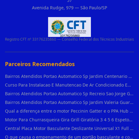
57
Avenida Rudge, 979 — São Paulo/SP
Registro CFT nº 33176235860 — Conselho Federal dos Técnicos Industriais
Parceiros Recomendados
Bairros Atendidos Portao Automatico Sp Jardim Centenario Guarulhos Sp Motor Para Portao Automatico Eletronico
Curso Para Instalacao E Manutencao De Ar Condicionado Em Sao Paulo
Bairros Atendidos Portao Automatico Sp Recreio Sao Jorge Guarulhos Sp Motor Para Portao Automatico Eletronico
Bairros Atendidos Portao Automatico Sp Jardim Valeria Guarulhos Sp Motor Para Portao Automatico Eletronico
Qual a diferença entre o motor Peccinin Gatter e o PPA Hub em Vila Romana?
Motor Para Churrasqueira Gira Grill Giratória 3 4 5 6 Espetos Gme Maxtorque Bivo em Cidade Dutra
Central Placa Motor Basculante Deslizante Universal X1 Full Range 433mhz em Vila Prudente
O que causa o empenamento de um portão basculante e como evitar em Campo Belo?