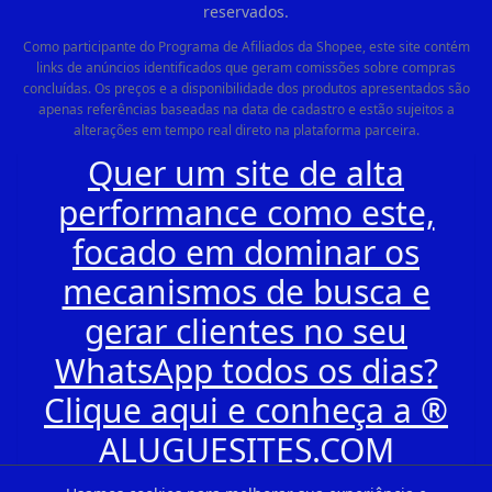
reservados.
Como participante do Programa de Afiliados da Shopee, este site contém
links de anúncios identificados que geram comissões sobre compras
concluídas. Os preços e a disponibilidade dos produtos apresentados são
apenas referências baseadas na data de cadastro e estão sujeitos a
alterações em tempo real direto na plataforma parceira.
Quer um site de alta
performance como este,
focado em dominar os
mecanismos de busca e
gerar clientes no seu
WhatsApp todos os dias?
Clique aqui e conheça a ®
ALUGUESITES.COM