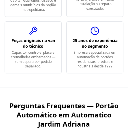
Capital, Guarulhos, Osasco e
instalação ou reparo
demais municípios da região
executado.
metropolitana.
Peças originais na van
25 anos de experiência
do técnico
no segmento
Capacitor, controle, placa e
Empresa especializada em
cremalheira embarcados —
automação de portões
sem espera por pedido
residenciais, prediais e
separado.
industriais desde 1999.
Perguntas Frequentes — Portão
Automático em
Automatico
Jardim Adriana