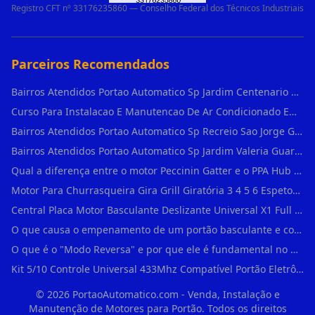
Registro CFT nº 33176235860 — Conselho Federal dos Técnicos Industriais
Parceiros Recomendados
Bairros Atendidos Portao Automatico Sp Jardim Centenario Guarulhos Sp Motor Para Portao Automatico Eletronico
Curso Para Instalacao E Manutencao De Ar Condicionado Em Sao Paulo
Bairros Atendidos Portao Automatico Sp Recreio Sao Jorge Guarulhos Sp Motor Para Portao Automatico Eletronico
Bairros Atendidos Portao Automatico Sp Jardim Valeria Guarulhos Sp Motor Para Portao Automatico Eletronico
Qual a diferença entre o motor Peccinin Gatter e o PPA Hub em Vila Romana?
Motor Para Churrasqueira Gira Grill Giratória 3 4 5 6 Espetos Gme Maxtorque Bivo em Cidade Dutra
Central Placa Motor Basculante Deslizante Universal X1 Full Range 433mhz em Vila Prudente
O que causa o empenamento de um portão basculante e como evitar em Campo Belo?
O que é o "Modo Reversa" e por que ele é fundamental no dia a dia em Itapevi?
Kit 5/10 Controle Universal 433Mhz Compatível Portão Eletrônico Garagem Residenc em Pinheiros
©
2026
PortaoAutomatico.com - Venda, Instalação e
Manutenção de Motores para Portão. Todos os direitos