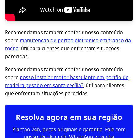
Recomendamos também conferir nosso conteúdo
sobre
manutencao de portao eletronico em franco da
rocha
, útil para clientes que enfrentam situações
parecidas.
Recomendamos também conferir nosso conteúdo
sobre
posso instalar motor basculante em portão de
madeira pesado em santa cecília?
, útil para clientes
que enfrentam situações parecidas.
Resolva agora em sua região
Plantão 24h, peças originais e garantia. Fale com
nosso técnico pelo WhatsApp e receba