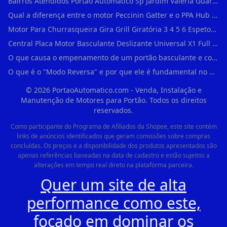
Bairros Atendidos Portao Automatico Sp Jardim Valeria Guarulhos Sp Motor Para Portao Automatico Eletronico
Qual a diferença entre o motor Peccinin Gatter e o PPA Hub em Vila Romana?
Motor Para Churrasqueira Gira Grill Giratória 3 4 5 6 Espetos Gme Maxtorque Bivo em Cidade Dutra
Central Placa Motor Basculante Deslizante Universal X1 Full Range 433mhz em Vila Prudente
O que causa o empenamento de um portão basculante e como evitar em Campo Belo?
O que é o "Modo Reversa" e por que ele é fundamental no dia a dia em Itapevi?
©
2026
PortaoAutomatico.com - Venda, Instalação e
Manutenção de Motores para Portão. Todos os direitos
reservados.
Como participante do Programa de Afiliados da Shopee, este site contém
links de anúncios identificados que geram comissões sobre compras
concluídas. Os preços e a disponibilidade dos produtos apresentados são
apenas referências baseadas na data de cadastro e estão sujeitos a
alterações em tempo real direto na plataforma parceira.
Quer um site de alta
performance como este,
focado em dominar os