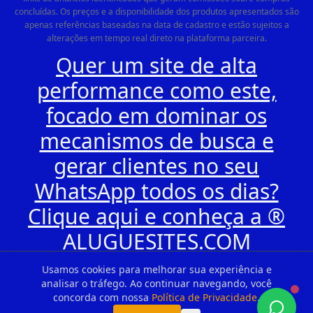
concluídas. Os preços e a disponibilidade dos produtos apresentados são
apenas referências baseadas na data de cadastro e estão sujeitos a
alterações em tempo real direto na plataforma parceira.
Quer um site de alta
performance como este,
focado em dominar os
mecanismos de busca e
gerar clientes no seu
WhatsApp todos os dias?
Clique aqui e conheça a ®
ALUGUESITES.COM
Usamos cookies para melhorar sua experiência e
analisar o tráfego. Ao continuar navegando, você
concorda com nossa
Política de Privacidade
.