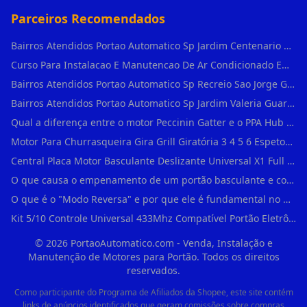
Parceiros Recomendados
Bairros Atendidos Portao Automatico Sp Jardim Centenario Guarulhos Sp Motor Para Portao Automatico Eletronico
Curso Para Instalacao E Manutencao De Ar Condicionado Em Sao Paulo
Bairros Atendidos Portao Automatico Sp Recreio Sao Jorge Guarulhos Sp Motor Para Portao Automatico Eletronico
Bairros Atendidos Portao Automatico Sp Jardim Valeria Guarulhos Sp Motor Para Portao Automatico Eletronico
Qual a diferença entre o motor Peccinin Gatter e o PPA Hub em Vila Romana?
Motor Para Churrasqueira Gira Grill Giratória 3 4 5 6 Espetos Gme Maxtorque Bivo em Cidade Dutra
Central Placa Motor Basculante Deslizante Universal X1 Full Range 433mhz em Vila Prudente
O que causa o empenamento de um portão basculante e como evitar em Campo Belo?
O que é o "Modo Reversa" e por que ele é fundamental no dia a dia em Itapevi?
Kit 5/10 Controle Universal 433Mhz Compatível Portão Eletrônico Garagem Residenc em Pinheiros
©
2026
PortaoAutomatico.com - Venda, Instalação e
Manutenção de Motores para Portão. Todos os direitos
reservados.
Como participante do Programa de Afiliados da Shopee, este site contém
links de anúncios identificados que geram comissões sobre compras