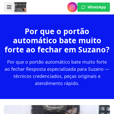
WhatsApp
Por que o portão
automático bate muito
forte ao fechar em Suzano?
Por que o portão automático bate muito forte
ao fechar Resposta especializada para Suzano —
técnicos credenciados, peças originais e
atendimento rápido.