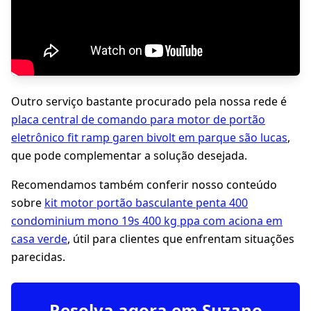
Outro serviço bastante procurado pela nossa rede é
placa central de comando para motor de portão
eletrônico fit ramp garen bivolt em parque são lucas
,
que pode complementar a solução desejada.
Recomendamos também conferir nosso conteúdo
sobre
kit motor portão basculante penta 400
condominium mono 19s 400 kg ppa com aciona em
casa verde
, útil para clientes que enfrentam situações
parecidas.
Resolva agora em Suzano