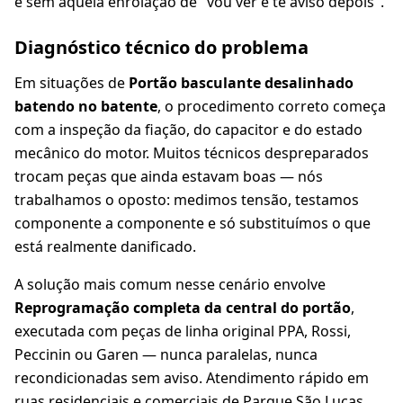
e sem aquela enrolação de "vou ver e te aviso depois".
Diagnóstico técnico do problema
Em situações de
Portão basculante desalinhado
batendo no batente
, o procedimento correto começa
com a inspeção da fiação, do capacitor e do estado
mecânico do motor. Muitos técnicos despreparados
trocam peças que ainda estavam boas — nós
trabalhamos o oposto: medimos tensão, testamos
componente a componente e só substituímos o que
está realmente danificado.
A solução mais comum nesse cenário envolve
Reprogramação completa da central do portão
,
executada com peças de linha original PPA, Rossi,
Peccinin ou Garen — nunca paralelas, nunca
recondicionadas sem aviso. Atendimento rápido em
ruas residenciais e comerciais de Parque São Lucas.