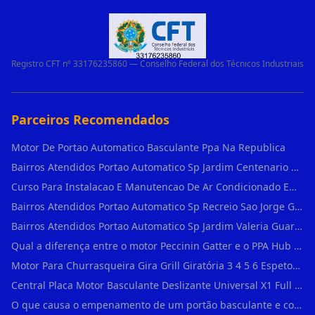
Registro CFT nº 33176235860 — Conselho Federal dos Técnicos Industriais
Parceiros Recomendados
Motor De Portao Automatico Basculante Ppa Na Republica
Bairros Atendidos Portao Automatico Sp Jardim Centenario Guarulhos Sp Motor Para Portao Automatico Eletronico
Curso Para Instalacao E Manutencao De Ar Condicionado Em Sao Paulo
Bairros Atendidos Portao Automatico Sp Recreio Sao Jorge Guarulhos Sp Motor Para Portao Automatico Eletronico
Bairros Atendidos Portao Automatico Sp Jardim Valeria Guarulhos Sp Motor Para Portao Automatico Eletronico
Qual a diferença entre o motor Peccinin Gatter e o PPA Hub em Vila Romana?
Motor Para Churrasqueira Gira Grill Giratória 3 4 5 6 Espetos Gme Maxtorque Bivo em Cidade Dutra
Central Placa Motor Basculante Deslizante Universal X1 Full Range 433mhz em Vila Prudente
O que causa o empenamento de um portão basculante e como evitar em Campo Belo?