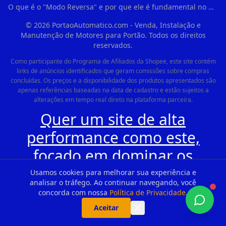
O que é o "Modo Reversa" e por que ele é fundamental no dia a dia em Itapevi?
©
2026
PortaoAutomatico.com - Venda, Instalação e
Manutenção de Motores para Portão. Todos os direitos
reservados.
Como participante do Programa de Afiliados da Shopee, este site contém
links de anúncios identificados que geram comissões sobre compras
concluídas. Os preços e a disponibilidade dos produtos apresentados são
apenas referências baseadas na data de cadastro e estão sujeitos a
alterações em tempo real direto na plataforma parceira.
Quer um site de alta
performance como este,
focado em dominar os
mecanismos de busca e
Usamos cookies para melhorar sua experiência e
analisar o tráfego. Ao continuar navegando, você
gerar clientes no seu
concorda com nossa
Política de Privacidade
.
WhatsApp todos os dias?
Aceitar