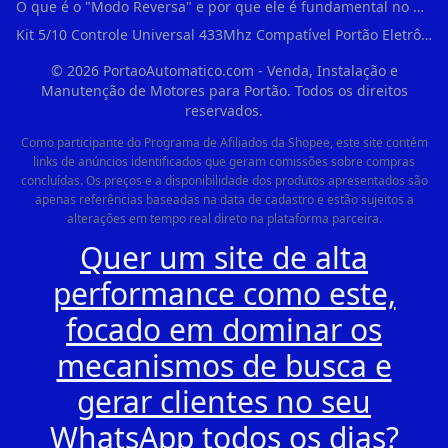
O que é o "Modo Reversa" e por que ele é fundamental no dia a dia em Itapevi?
Kit 5/10 Controle Universal 433Mhz Compatível Portão Eletrônico Garagem Residenc em Pinheiros
©
2026
PortaoAutomatico.com - Venda, Instalação e
Manutenção de Motores para Portão. Todos os direitos
reservados.
Como participante do Programa de Afiliados da Shopee, este site contém
links de anúncios identificados que geram comissões sobre compras
concluídas. Os preços e a disponibilidade dos produtos apresentados são
apenas referências baseadas na data de cadastro e estão sujeitos a
alterações em tempo real direto na plataforma parceira.
Quer um site de alta
performance como este,
focado em dominar os
mecanismos de busca e
gerar clientes no seu
WhatsApp todos os dias?