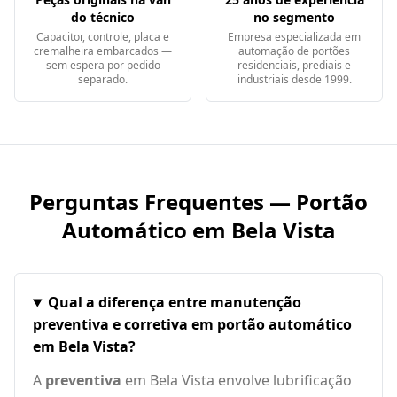
do técnico
no segmento
Capacitor, controle, placa e
Empresa especializada em
cremalheira embarcados —
automação de portões
sem espera por pedido
residenciais, prediais e
separado.
industriais desde 1999.
Perguntas Frequentes — Portão
Automático em
Bela Vista
Qual a diferença entre manutenção
preventiva e corretiva em portão automático
em Bela Vista?
A
preventiva
em Bela Vista envolve lubrificação