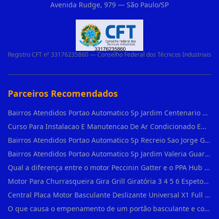
Avenida Rudge, 979 — São Paulo/SP
Registro CFT nº 33176235860 — Conselho Federal dos Técnicos Industriais
Parceiros Recomendados
Bairros Atendidos Portao Automatico Sp Jardim Centenario Guarulhos Sp Motor Para Portao Automatico Eletronico
Curso Para Instalacao E Manutencao De Ar Condicionado Em Sao Paulo
Bairros Atendidos Portao Automatico Sp Recreio Sao Jorge Guarulhos Sp Motor Para Portao Automatico Eletronico
Bairros Atendidos Portao Automatico Sp Jardim Valeria Guarulhos Sp Motor Para Portao Automatico Eletronico
Qual a diferença entre o motor Peccinin Gatter e o PPA Hub em Vila Romana?
Motor Para Churrasqueira Gira Grill Giratória 3 4 5 6 Espetos Gme Maxtorque Bivo em Cidade Dutra
Central Placa Motor Basculante Deslizante Universal X1 Full Range 433mhz em Vila Prudente
O que causa o empenamento de um portão basculante e como evitar em Campo Belo?