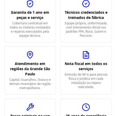
Garantia de 1 ano em
Técnicos credenciados e
peças e serviço
treinados de fábrica
Cobertura contratual em
Equipe própria, uniformizada,
todos os motores instalados
com treinamento oficial nos
e reparos executados pela
padrões PPA, Rossi, Garen e
equipe técnica.
Peccinin.
Atendimento em
Nota fiscal em todos os
regiões da Grande São
serviços
Paulo
Emissão de NF-e para pessoa
física e jurídica em cada
Capital, Guarulhos, Osasco e
instalação ou reparo
demais municípios da região
executado.
metropolitana.
Peças originais na van
25 anos de experiência