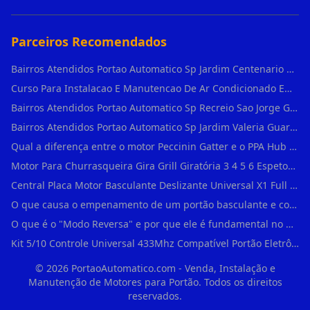
Parceiros Recomendados
Bairros Atendidos Portao Automatico Sp Jardim Centenario Guarulhos Sp Motor Para Portao Automatico Eletronico
Curso Para Instalacao E Manutencao De Ar Condicionado Em Sao Paulo
Bairros Atendidos Portao Automatico Sp Recreio Sao Jorge Guarulhos Sp Motor Para Portao Automatico Eletronico
Bairros Atendidos Portao Automatico Sp Jardim Valeria Guarulhos Sp Motor Para Portao Automatico Eletronico
Qual a diferença entre o motor Peccinin Gatter e o PPA Hub em Vila Romana?
Motor Para Churrasqueira Gira Grill Giratória 3 4 5 6 Espetos Gme Maxtorque Bivo em Cidade Dutra
Central Placa Motor Basculante Deslizante Universal X1 Full Range 433mhz em Vila Prudente
O que causa o empenamento de um portão basculante e como evitar em Campo Belo?
O que é o "Modo Reversa" e por que ele é fundamental no dia a dia em Itapevi?
Kit 5/10 Controle Universal 433Mhz Compatível Portão Eletrônico Garagem Residenc em Pinheiros
©
2026
PortaoAutomatico.com - Venda, Instalação e
Manutenção de Motores para Portão. Todos os direitos
reservados.