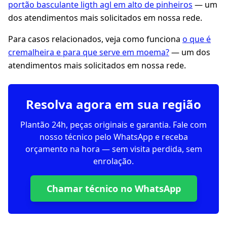
portão basculante ligth agl em alto de pinheiros
— um
dos atendimentos mais solicitados em nossa rede.
Para casos relacionados, veja como funciona
o que é
cremalheira e para que serve em moema?
— um dos
atendimentos mais solicitados em nossa rede.
Resolva agora em sua região
Plantão 24h, peças originais e garantia. Fale com
nosso técnico pelo WhatsApp e receba
orçamento na hora — sem visita perdida, sem
enrolação.
Chamar técnico no WhatsApp