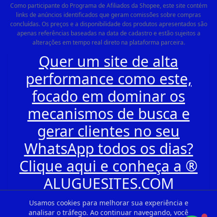
Como participante do Programa de Afiliados da Shopee, este site contém
links de anúncios identificados que geram comissões sobre compras
concluídas. Os preços e a disponibilidade dos produtos apresentados são
apenas referências baseadas na data de cadastro e estão sujeitos a
alterações em tempo real direto na plataforma parceira.
Quer um site de alta
performance como este,
focado em dominar os
mecanismos de busca e
gerar clientes no seu
WhatsApp todos os dias?
Clique aqui e conheça a ®
ALUGUESITES.COM
Usamos cookies para melhorar sua experiência e
analisar o tráfego. Ao continuar navegando, você