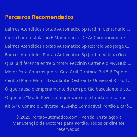
Parceiros Recomendados
Bairros Atendidos Portao Automatico Sp Jardim Centenario Guarulhos Sp Motor Para Portao Automatico Eletronico
Curso Para Instalacao E Manutencao De Ar Condicionado Em Sao Paulo
Bairros Atendidos Portao Automatico Sp Recreio Sao Jorge Guarulhos Sp Motor Para Portao Automatico Eletronico
Bairros Atendidos Portao Automatico Sp Jardim Valeria Guarulhos Sp Motor Para Portao Automatico Eletronico
Qual a diferença entre o motor Peccinin Gatter e o PPA Hub em Vila Romana?
Motor Para Churrasqueira Gira Grill Giratória 3 4 5 6 Espetos Gme Maxtorque Bivo em Cidade Dutra
Central Placa Motor Basculante Deslizante Universal X1 Full Range 433mhz em Vila Prudente
O que causa o empenamento de um portão basculante e como evitar em Campo Belo?
O que é o "Modo Reversa" e por que ele é fundamental no dia a dia em Itapevi?
Kit 5/10 Controle Universal 433Mhz Compatível Portão Eletrônico Garagem Residenc em Pinheiros
©
2026
PortaoAutomatico.com - Venda, Instalação e
Manutenção de Motores para Portão. Todos os direitos
reservados.