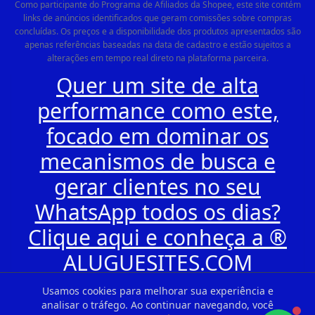
Como participante do Programa de Afiliados da Shopee, este site contém
links de anúncios identificados que geram comissões sobre compras
concluídas. Os preços e a disponibilidade dos produtos apresentados são
apenas referências baseadas na data de cadastro e estão sujeitos a
alterações em tempo real direto na plataforma parceira.
Quer um site de alta
performance como este,
focado em dominar os
mecanismos de busca e
gerar clientes no seu
WhatsApp todos os dias?
Clique aqui e conheça a ®
ALUGUESITES.COM
Usamos cookies para melhorar sua experiência e
analisar o tráfego. Ao continuar navegando, você