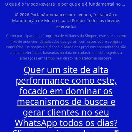
O que é o "Modo Reversa" e por que ele é fundamental no dia a dia em Itapevi?
©
2026
PortaoAutomatico.com - Venda, Instalação e
Manutenção de Motores para Portão. Todos os direitos
reservados.
Como participante do Programa de Afiliados da Shopee, este site contém
links de anúncios identificados que geram comissões sobre compras
concluídas. Os preços e a disponibilidade dos produtos apresentados são
apenas referências baseadas na data de cadastro e estão sujeitos a
alterações em tempo real direto na plataforma parceira.
Quer um site de alta
performance como este,
focado em dominar os
mecanismos de busca e
gerar clientes no seu
WhatsApp todos os dias?