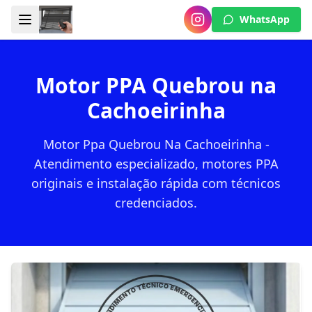
WhatsApp
Motor PPA Quebrou na
Cachoeirinha
Motor Ppa Quebrou Na Cachoeirinha -
Atendimento especializado, motores PPA
originais e instalação rápida com técnicos
credenciados.