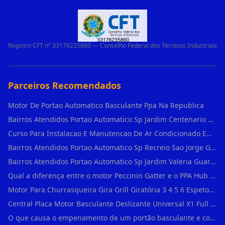
Registro CFT nº 33176235860 — Conselho Federal dos Técnicos Industriais
Parceiros Recomendados
Motor De Portao Automatico Basculante Ppa Na Republica
Bairros Atendidos Portao Automatico Sp Jardim Centenario Guarulhos Sp Motor Para Portao Automatico Eletronico
Curso Para Instalacao E Manutencao De Ar Condicionado Em Sao Paulo
Bairros Atendidos Portao Automatico Sp Recreio Sao Jorge Guarulhos Sp Motor Para Portao Automatico Eletronico
Bairros Atendidos Portao Automatico Sp Jardim Valeria Guarulhos Sp Motor Para Portao Automatico Eletronico
Qual a diferença entre o motor Peccinin Gatter e o PPA Hub em Vila Romana?
Motor Para Churrasqueira Gira Grill Giratória 3 4 5 6 Espetos Gme Maxtorque Bivo em Cidade Dutra
Central Placa Motor Basculante Deslizante Universal X1 Full Range 433mhz em Vila Prudente
O que causa o empenamento de um portão basculante e como evitar em Campo Belo?