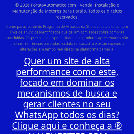
©
2026
PortaoAutomatico.com - Venda, Instalação e
Manutenção de Motores para Portão. Todos os direitos
reservados.
Como participante do Programa de Afiliados da Shopee, este site contém
links de anúncios identificados que geram comissões sobre compras
concluídas. Os preços e a disponibilidade dos produtos apresentados são
apenas referências baseadas na data de cadastro e estão sujeitos a
alterações em tempo real direto na plataforma parceira.
Quer um site de alta
performance como este,
focado em dominar os
mecanismos de busca e
gerar clientes no seu
WhatsApp todos os dias?
Clique aqui e conheça a ®