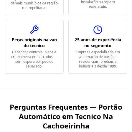
instalação ou reparo
demais municípios da região
executado.
metropolitana.
Peças originais na van
25 anos de experiência
do técnico
no segmento
Capacitor, controle, placa e
Empresa especializada em
cremalheira embarcados —
automação de portões
sem espera por pedido
residenciais, prediais e
separado.
industriais desde 1999.
Perguntas Frequentes — Portão
Automático em
Tecnico Na
Cachoeirinha