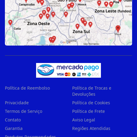
Política de Reembolso
Política de Trocas e
Devoluções
Privacidade
Política de Cookies
Termos de Serviço
Política de Frete
Contato
Aviso Legal
Garantia
Regiões Atendidas
Produtos Recomendados