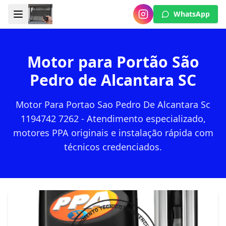
WhatsApp
Motor para Portão São
Pedro de Alcantara SC
Motor Para Portao Sao Pedro De Alcantara Sc
1194742 7262 - Atendimento especializado,
motores PPA originais e instalação rápida com
técnicos credenciados.