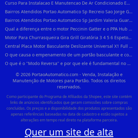
Curso Para Instalacao E Manutencao De Ar Condicionado Em Sao Paulo
Bairros Atendidos Portao Automatico Sp Recreio Sao Jorge Guarulhos Sp Motor Para Portao Automatico Eletronico
Bairros Atendidos Portao Automatico Sp Jardim Valeria Guarulhos Sp Motor Para Portao Automatico Eletronico
Qual a diferença entre o motor Peccinin Gatter e o PPA Hub em Vila Romana?
Motor Para Churrasqueira Gira Grill Giratória 3 4 5 6 Espetos Gme Maxtorque Bivo em Cidade Dutra
Central Placa Motor Basculante Deslizante Universal X1 Full Range 433mhz em Vila Prudente
O que causa o empenamento de um portão basculante e como evitar em Campo Belo?
O que é o "Modo Reversa" e por que ele é fundamental no dia a dia em Itapevi?
©
2026
PortaoAutomatico.com - Venda, Instalação e
Manutenção de Motores para Portão. Todos os direitos
reservados.
Como participante do Programa de Afiliados da Shopee, este site contém
links de anúncios identificados que geram comissões sobre compras
concluídas. Os preços e a disponibilidade dos produtos apresentados são
apenas referências baseadas na data de cadastro e estão sujeitos a
alterações em tempo real direto na plataforma parceira.
Quer um site de alta