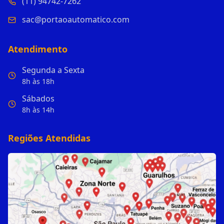
(11) 94742-7262
sac@portaoautomatico.com
Atendimento
Segunda a Sexta
8h às 18h
Sábados
8h às 14h
Regiões Atendidas