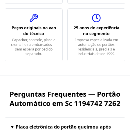
Peças originais na van
25 anos de experiência
do técnico
no segmento
Capacitor, controle, placa e
Empresa especializada em
cremalheira embarcados —
automação de portões
sem espera por pedido
residenciais, prediais e
separado.
industriais desde 1999.
Perguntas Frequentes — Portão
Automático em
Sc 1194742 7262
Placa eletrônica do portão queimou após