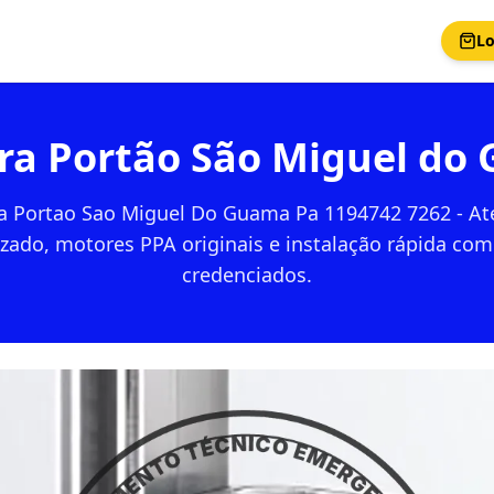
Lo
ra Portão São Miguel do
a Portao Sao Miguel Do Guama Pa 1194742 7262 - A
izado, motores PPA originais e instalação rápida com
credenciados.