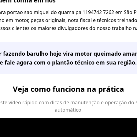
em confia em nós
ra portao sao miguel do guama pa 1194742 7262 em São P
o em motor, peças originais, nota fiscal e técnicos treinado
sos clientes os maiores divulgadores do nosso trabalho na
or fazendo barulho hoje vira motor queimado ama
e fale agora com o plantão técnico em
sua região
.
Veja como funciona na prática
 este vídeo rápido com dicas de manutenção e operação do 
automático.