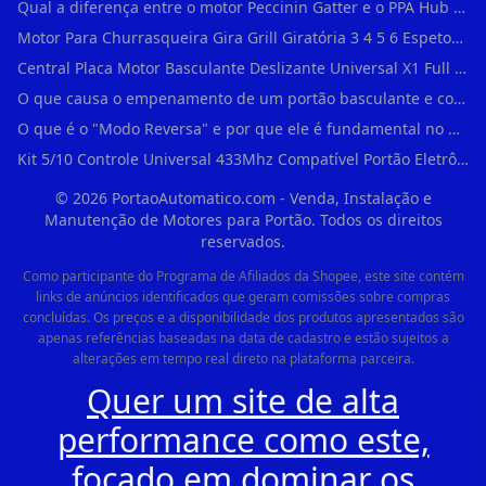
Qual a diferença entre o motor Peccinin Gatter e o PPA Hub em Vila Romana?
Motor Para Churrasqueira Gira Grill Giratória 3 4 5 6 Espetos Gme Maxtorque Bivo em Cidade Dutra
Central Placa Motor Basculante Deslizante Universal X1 Full Range 433mhz em Vila Prudente
O que causa o empenamento de um portão basculante e como evitar em Campo Belo?
O que é o "Modo Reversa" e por que ele é fundamental no dia a dia em Itapevi?
Kit 5/10 Controle Universal 433Mhz Compatível Portão Eletrônico Garagem Residenc em Pinheiros
©
2026
PortaoAutomatico.com - Venda, Instalação e
Manutenção de Motores para Portão. Todos os direitos
reservados.
Como participante do Programa de Afiliados da Shopee, este site contém
links de anúncios identificados que geram comissões sobre compras
concluídas. Os preços e a disponibilidade dos produtos apresentados são
apenas referências baseadas na data de cadastro e estão sujeitos a
alterações em tempo real direto na plataforma parceira.
Quer um site de alta
performance como este,
focado em dominar os