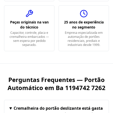
Peças originais na van
25 anos de experiência
do técnico
no segmento
Capacitor, controle, placa e
Empresa especializada em
cremalheira embarcados —
automação de portões
sem espera por pedido
residenciais, prediais e
separado.
industriais desde 1999.
Perguntas Frequentes — Portão
Automático em
Ba 1194742 7262
Cremalheira do portão deslizante está gasta