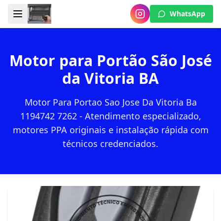
WhatsApp
Motor para Portão São José
da Vitoria BA
Motor Para Portao Sao Jose Da Vitoria Ba
1194742 7262 - Atendimento especializado,
motores PPA originais e instalação rápida com
técnicos credenciados.