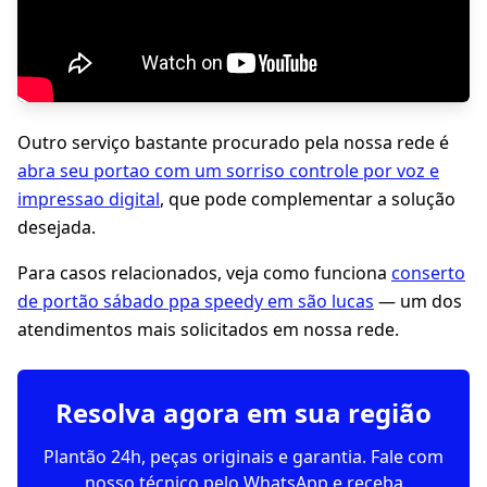
Outro serviço bastante procurado pela nossa rede é
abra seu portao com um sorriso controle por voz e
impressao digital
, que pode complementar a solução
desejada.
Para casos relacionados, veja como funciona
conserto
de portão sábado ppa speedy em são lucas
— um dos
atendimentos mais solicitados em nossa rede.
Resolva agora em sua região
Plantão 24h, peças originais e garantia. Fale com
nosso técnico pelo WhatsApp e receba