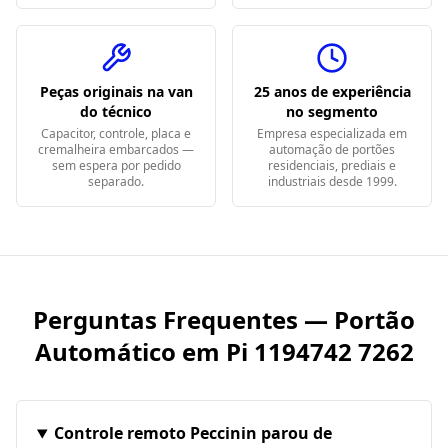
Peças originais na van
25 anos de experiência
do técnico
no segmento
Capacitor, controle, placa e
Empresa especializada em
cremalheira embarcados —
automação de portões
sem espera por pedido
residenciais, prediais e
separado.
industriais desde 1999.
Perguntas Frequentes — Portão
Automático em
Pi 1194742 7262
Controle remoto Peccinin parou de