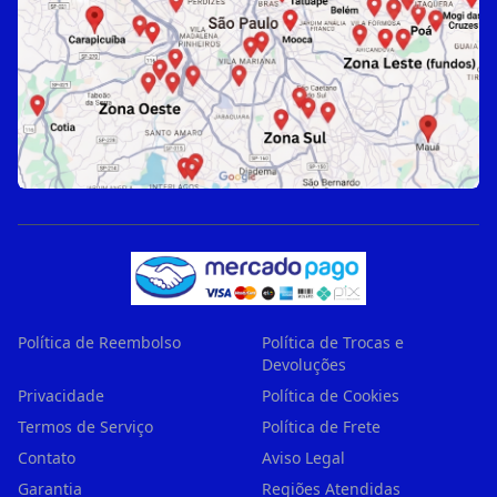
Política de Reembolso
Política de Trocas e
Devoluções
Privacidade
Política de Cookies
Termos de Serviço
Política de Frete
Contato
Aviso Legal
Garantia
Regiões Atendidas