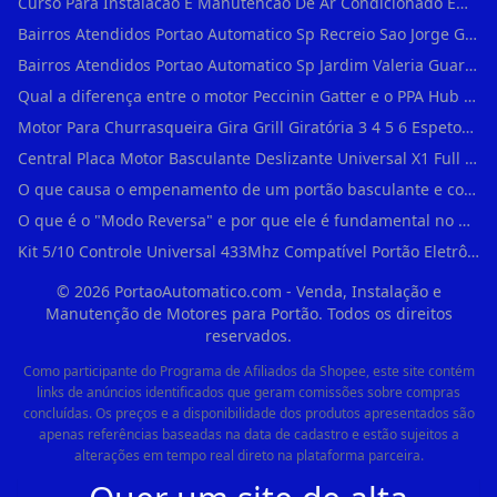
Curso Para Instalacao E Manutencao De Ar Condicionado Em Sao Paulo
Bairros Atendidos Portao Automatico Sp Recreio Sao Jorge Guarulhos Sp Motor Para Portao Automatico Eletronico
Bairros Atendidos Portao Automatico Sp Jardim Valeria Guarulhos Sp Motor Para Portao Automatico Eletronico
Qual a diferença entre o motor Peccinin Gatter e o PPA Hub em Vila Romana?
Motor Para Churrasqueira Gira Grill Giratória 3 4 5 6 Espetos Gme Maxtorque Bivo em Cidade Dutra
Central Placa Motor Basculante Deslizante Universal X1 Full Range 433mhz em Vila Prudente
O que causa o empenamento de um portão basculante e como evitar em Campo Belo?
O que é o "Modo Reversa" e por que ele é fundamental no dia a dia em Itapevi?
Kit 5/10 Controle Universal 433Mhz Compatível Portão Eletrônico Garagem Residenc em Pinheiros
©
2026
PortaoAutomatico.com - Venda, Instalação e
Manutenção de Motores para Portão. Todos os direitos
reservados.
Como participante do Programa de Afiliados da Shopee, este site contém
links de anúncios identificados que geram comissões sobre compras
concluídas. Os preços e a disponibilidade dos produtos apresentados são
apenas referências baseadas na data de cadastro e estão sujeitos a
alterações em tempo real direto na plataforma parceira.