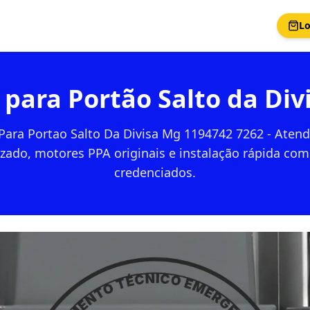
Lo
para Portão Salto da Div
Para Portao Salto Da Divisa Mg 1194742 7262 - Aten
izado, motores PPA originais e instalação rápida com
credenciados.