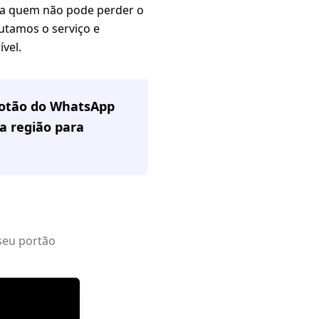
ra quem não pode perder o
cutamos o serviço e
vel.
 botão do WhatsApp
a região
para
seu portão