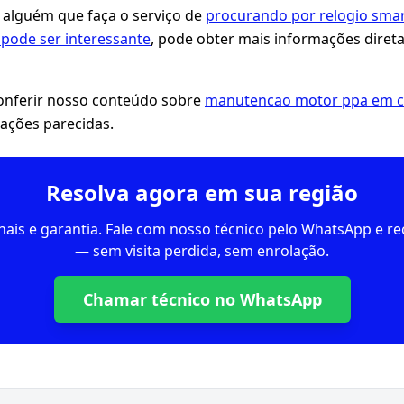
 alguém que faça o serviço de
procurando por relogio sma
pode ser interessante
, pode obter mais informações dire
ferir nosso conteúdo sobre
manutencao motor ppa em ci
uações parecidas.
Resolva agora em sua região
inais e garantia. Fale com nosso técnico pelo WhatsApp e 
— sem visita perdida, sem enrolação.
Chamar técnico no WhatsApp