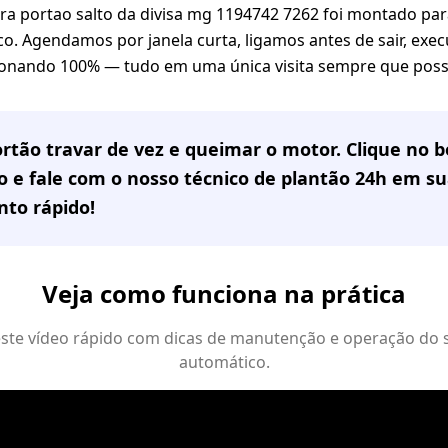
ra portao salto da divisa mg 1194742 7262 foi montado pa
co. Agendamos por janela curta, ligamos antes de sair, exe
onando 100% — tudo em uma única visita sempre que possí
rtão travar de vez e queimar o motor. Clique no
 e fale com o nosso técnico de plantão 24h em
su
to rápido!
Veja como funciona na prática
 este vídeo rápido com dicas de manutenção e operação do 
automático.