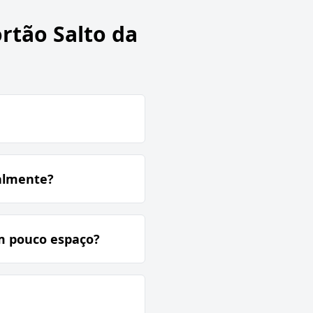
rtão Salto da
almente?
m pouco espaço?