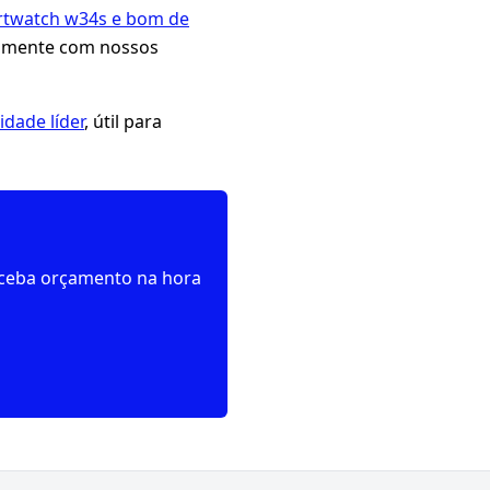
rtwatch w34s e bom de
tamente com nossos
dade líder
, útil para
receba orçamento na hora