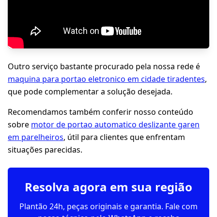
Outro serviço bastante procurado pela nossa rede é
maquina para portao eletronico em cidade tiradentes
,
que pode complementar a solução desejada.
Recomendamos também conferir nosso conteúdo
sobre
motor de portao automatico deslizante garen
em parelheiros
, útil para clientes que enfrentam
situações parecidas.
Resolva agora em sua região
Plantão 24h, peças originais e garantia. Fale com