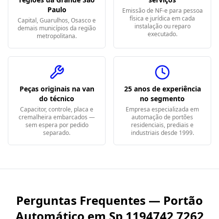
Paulo
Emissão de NF-e para pessoa
física e jurídica em cada
Capital, Guarulhos, Osasco e
instalação ou reparo
demais municípios da região
executado.
metropolitana.
Peças originais na van
25 anos de experiência
do técnico
no segmento
Capacitor, controle, placa e
Empresa especializada em
cremalheira embarcados —
automação de portões
sem espera por pedido
residenciais, prediais e
separado.
industriais desde 1999.
Perguntas Frequentes — Portão
Automático em
Sp 1194742 7262