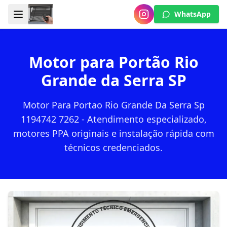
WhatsApp
Motor para Portão Rio
Grande da Serra SP
Motor Para Portao Rio Grande Da Serra Sp
1194742 7262 - Atendimento especializado,
motores PPA originais e instalação rápida com
técnicos credenciados.