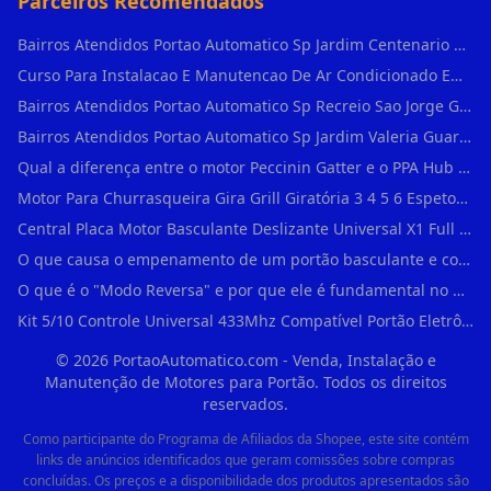
Parceiros Recomendados
Bairros Atendidos Portao Automatico Sp Jardim Centenario Guarulhos Sp Motor Para Portao Automatico Eletronico
Curso Para Instalacao E Manutencao De Ar Condicionado Em Sao Paulo
Bairros Atendidos Portao Automatico Sp Recreio Sao Jorge Guarulhos Sp Motor Para Portao Automatico Eletronico
Bairros Atendidos Portao Automatico Sp Jardim Valeria Guarulhos Sp Motor Para Portao Automatico Eletronico
Qual a diferença entre o motor Peccinin Gatter e o PPA Hub em Vila Romana?
Motor Para Churrasqueira Gira Grill Giratória 3 4 5 6 Espetos Gme Maxtorque Bivo em Cidade Dutra
Central Placa Motor Basculante Deslizante Universal X1 Full Range 433mhz em Vila Prudente
O que causa o empenamento de um portão basculante e como evitar em Campo Belo?
O que é o "Modo Reversa" e por que ele é fundamental no dia a dia em Itapevi?
Kit 5/10 Controle Universal 433Mhz Compatível Portão Eletrônico Garagem Residenc em Pinheiros
©
2026
PortaoAutomatico.com - Venda, Instalação e
Manutenção de Motores para Portão. Todos os direitos
reservados.
Como participante do Programa de Afiliados da Shopee, este site contém
links de anúncios identificados que geram comissões sobre compras
concluídas. Os preços e a disponibilidade dos produtos apresentados são