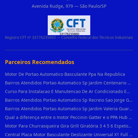
Avenida Rudge, 979 — São Paulo/SP
Registro CFT nº 33176235860 — Conselho Federal dos Técnicos Industriais
Parceiros Recomendados
Motor De Portao Automatico Basculante Ppa Na Republica
Bairros Atendidos Portao Automatico Sp Jardim Centenario Guarulhos Sp Motor Para Portao Automatico Eletronico
Curso Para Instalacao E Manutencao De Ar Condicionado Em Sao Paulo
Bairros Atendidos Portao Automatico Sp Recreio Sao Jorge Guarulhos Sp Motor Para Portao Automatico Eletronico
Bairros Atendidos Portao Automatico Sp Jardim Valeria Guarulhos Sp Motor Para Portao Automatico Eletronico
Qual a diferença entre o motor Peccinin Gatter e o PPA Hub em Vila Romana?
Motor Para Churrasqueira Gira Grill Giratória 3 4 5 6 Espetos Gme Maxtorque Bivo em Cidade Dutra
Central Placa Motor Basculante Deslizante Universal X1 Full Range 433mhz em Vila Prudente