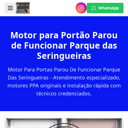
WhatsApp
Motor para Portão Parou
de Funcionar Parque das
Seringueiras
Motor Para Portao Parou De Funcionar Parque
Das Seringueiras - Atendimento especializado,
motores PPA originais e instalação rápida com
técnicos credenciados.