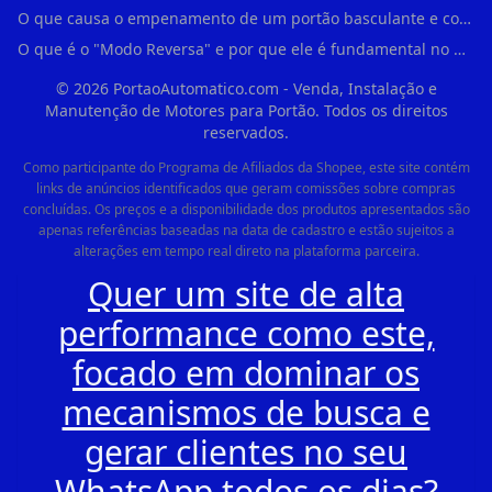
O que causa o empenamento de um portão basculante e como evitar em Campo Belo?
O que é o "Modo Reversa" e por que ele é fundamental no dia a dia em Itapevi?
©
2026
PortaoAutomatico.com - Venda, Instalação e
Manutenção de Motores para Portão. Todos os direitos
reservados.
Como participante do Programa de Afiliados da Shopee, este site contém
links de anúncios identificados que geram comissões sobre compras
concluídas. Os preços e a disponibilidade dos produtos apresentados são
apenas referências baseadas na data de cadastro e estão sujeitos a
alterações em tempo real direto na plataforma parceira.
Quer um site de alta
performance como este,
focado em dominar os
mecanismos de busca e
gerar clientes no seu
WhatsApp todos os dias?