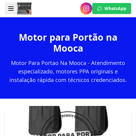
WhatsApp
Motor para Portão na
Mooca
Motor Para Portao Na Mooca - Atendimento
especializado, motores PPA originais e
instalação rápida com técnicos credenciados.