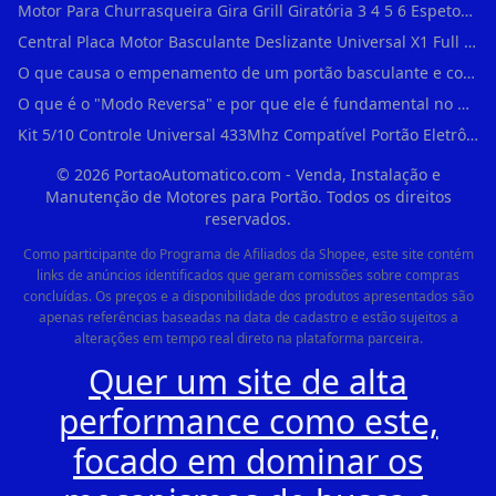
Motor Para Churrasqueira Gira Grill Giratória 3 4 5 6 Espetos Gme Maxtorque Bivo em Cidade Dutra
Central Placa Motor Basculante Deslizante Universal X1 Full Range 433mhz em Vila Prudente
O que causa o empenamento de um portão basculante e como evitar em Campo Belo?
O que é o "Modo Reversa" e por que ele é fundamental no dia a dia em Itapevi?
Kit 5/10 Controle Universal 433Mhz Compatível Portão Eletrônico Garagem Residenc em Pinheiros
©
2026
PortaoAutomatico.com - Venda, Instalação e
Manutenção de Motores para Portão. Todos os direitos
reservados.
Como participante do Programa de Afiliados da Shopee, este site contém
links de anúncios identificados que geram comissões sobre compras
concluídas. Os preços e a disponibilidade dos produtos apresentados são
apenas referências baseadas na data de cadastro e estão sujeitos a
alterações em tempo real direto na plataforma parceira.
Quer um site de alta
performance como este,
focado em dominar os