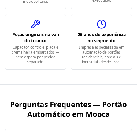
executado.
metropolitana.
Peças originais na van
25 anos de experiência
do técnico
no segmento
Capacitor, controle, placa e
Empresa especializada em
cremalheira embarcados —
automação de portões
sem espera por pedido
residenciais, prediais e
separado.
industriais desde 1999.
Perguntas Frequentes — Portão
Automático em
Mooca