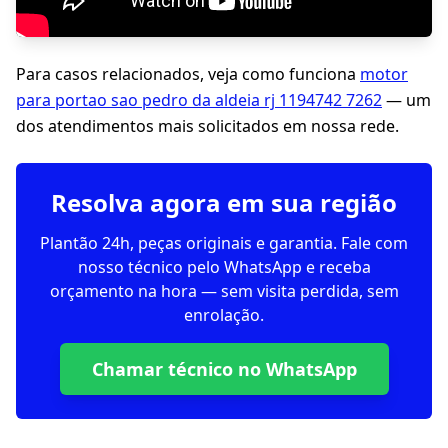
Para casos relacionados, veja como funciona
motor
para portao sao pedro da aldeia rj 1194742 7262
— um
dos atendimentos mais solicitados em nossa rede.
Resolva agora em sua região
Plantão 24h, peças originais e garantia. Fale com
nosso técnico pelo WhatsApp e receba
orçamento na hora — sem visita perdida, sem
enrolação.
Chamar técnico no WhatsApp