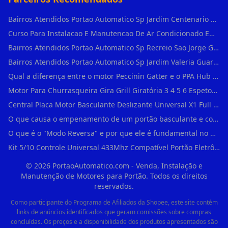
Bairros Atendidos Portao Automatico Sp Jardim Centenario Guarulhos Sp Motor Para Portao Automatico Eletronico
Curso Para Instalacao E Manutencao De Ar Condicionado Em Sao Paulo
Bairros Atendidos Portao Automatico Sp Recreio Sao Jorge Guarulhos Sp Motor Para Portao Automatico Eletronico
Bairros Atendidos Portao Automatico Sp Jardim Valeria Guarulhos Sp Motor Para Portao Automatico Eletronico
Qual a diferença entre o motor Peccinin Gatter e o PPA Hub em Vila Romana?
Motor Para Churrasqueira Gira Grill Giratória 3 4 5 6 Espetos Gme Maxtorque Bivo em Cidade Dutra
Central Placa Motor Basculante Deslizante Universal X1 Full Range 433mhz em Vila Prudente
O que causa o empenamento de um portão basculante e como evitar em Campo Belo?
O que é o "Modo Reversa" e por que ele é fundamental no dia a dia em Itapevi?
Kit 5/10 Controle Universal 433Mhz Compatível Portão Eletrônico Garagem Residenc em Pinheiros
©
2026
PortaoAutomatico.com - Venda, Instalação e
Manutenção de Motores para Portão. Todos os direitos
reservados.
Como participante do Programa de Afiliados da Shopee, este site contém
links de anúncios identificados que geram comissões sobre compras
concluídas. Os preços e a disponibilidade dos produtos apresentados são