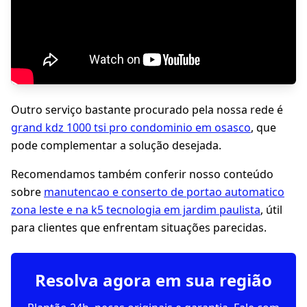
Outro serviço bastante procurado pela nossa rede é
grand kdz 1000 tsi pro condominio em osasco
, que
pode complementar a solução desejada.
Recomendamos também conferir nosso conteúdo
sobre
manutencao e conserto de portao automatico
zona leste e na k5 tecnologia em jardim paulista
, útil
para clientes que enfrentam situações parecidas.
Resolva agora em sua região