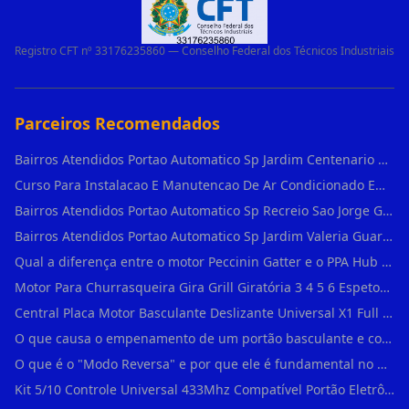
Registro CFT nº 33176235860 — Conselho Federal dos Técnicos Industriais
Parceiros Recomendados
Bairros Atendidos Portao Automatico Sp Jardim Centenario Guarulhos Sp Motor Para Portao Automatico Eletronico
Curso Para Instalacao E Manutencao De Ar Condicionado Em Sao Paulo
Bairros Atendidos Portao Automatico Sp Recreio Sao Jorge Guarulhos Sp Motor Para Portao Automatico Eletronico
Bairros Atendidos Portao Automatico Sp Jardim Valeria Guarulhos Sp Motor Para Portao Automatico Eletronico
Qual a diferença entre o motor Peccinin Gatter e o PPA Hub em Vila Romana?
Motor Para Churrasqueira Gira Grill Giratória 3 4 5 6 Espetos Gme Maxtorque Bivo em Cidade Dutra
Central Placa Motor Basculante Deslizante Universal X1 Full Range 433mhz em Vila Prudente
O que causa o empenamento de um portão basculante e como evitar em Campo Belo?
O que é o "Modo Reversa" e por que ele é fundamental no dia a dia em Itapevi?
Kit 5/10 Controle Universal 433Mhz Compatível Portão Eletrônico Garagem Residenc em Pinheiros