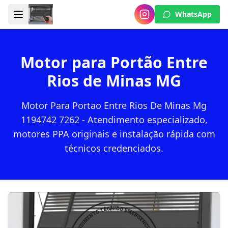
WhatsApp
Motor para Portão Entre
Rios de Minas MG
Motor Para Portao Entre Rios De Minas Mg
1194742 7262 - Atendimento especializado,
motores PPA originais e instalação rápida com
técnicos credenciados.