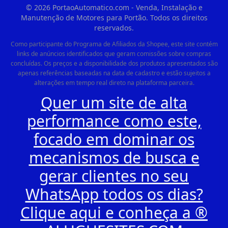
©
2026
PortaoAutomatico.com - Venda, Instalação e
Manutenção de Motores para Portão. Todos os direitos
reservados.
Como participante do Programa de Afiliados da Shopee, este site contém
links de anúncios identificados que geram comissões sobre compras
concluídas. Os preços e a disponibilidade dos produtos apresentados são
apenas referências baseadas na data de cadastro e estão sujeitos a
alterações em tempo real direto na plataforma parceira.
Quer um site de alta
performance como este,
focado em dominar os
mecanismos de busca e
gerar clientes no seu
WhatsApp todos os dias?
Clique aqui e conheça a ®