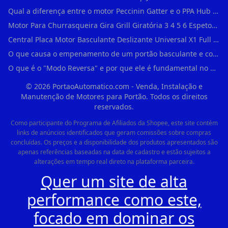
Qual a diferença entre o motor Peccinin Gatter e o PPA Hub em Vila Romana?
Motor Para Churrasqueira Gira Grill Giratória 3 4 5 6 Espetos Gme Maxtorque Bivo em Cidade Dutra
Central Placa Motor Basculante Deslizante Universal X1 Full Range 433mhz em Vila Prudente
O que causa o empenamento de um portão basculante e como evitar em Campo Belo?
O que é o "Modo Reversa" e por que ele é fundamental no dia a dia em Itapevi?
©
2026
PortaoAutomatico.com - Venda, Instalação e
Manutenção de Motores para Portão. Todos os direitos
reservados.
Como participante do Programa de Afiliados da Shopee, este site contém
links de anúncios identificados que geram comissões sobre compras
concluídas. Os preços e a disponibilidade dos produtos apresentados são
apenas referências baseadas na data de cadastro e estão sujeitos a
alterações em tempo real direto na plataforma parceira.
Quer um site de alta
performance como este,
focado em dominar os