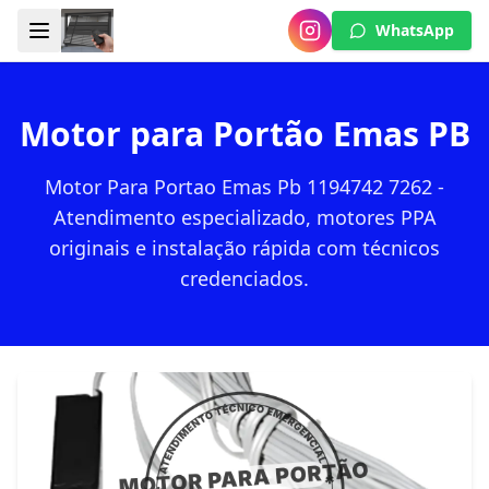
WhatsApp
Motor para Portão Emas PB
Motor Para Portao Emas Pb 1194742 7262 -
Atendimento especializado, motores PPA
originais e instalação rápida com técnicos
credenciados.