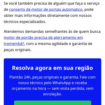
Se você também precisa de alguém que faça o serviço
de
conserto de motor de portao automatico
, pode
obter mais informações diretamente com nossos
técnicos especializados.
Atendemos demandas semelhantes às de quem busca
motor de portão precisa de aterramento em
tremembé?
, com a mesma agilidade e garantia de
peças originais.
Resolva agora em sua região
Plantão 24h, peças originais e garantia. Fale com
nosso técnico pelo WhatsApp e receba
orçamento na hora — sem visita perdida, sem
enrolação.