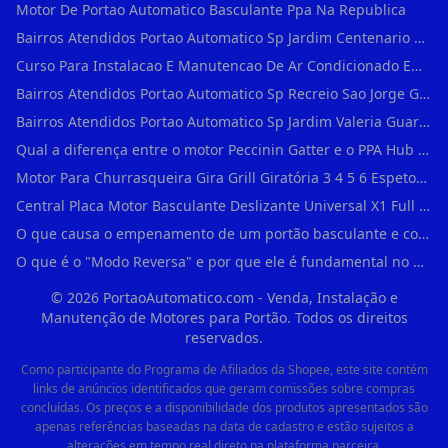
Motor De Portao Automatico Basculante Ppa Na Republica
Bairros Atendidos Portao Automatico Sp Jardim Centenario Guarulhos Sp Motor Para Portao Automatico Eletronico
Curso Para Instalacao E Manutencao De Ar Condicionado Em Sao Paulo
Bairros Atendidos Portao Automatico Sp Recreio Sao Jorge Guarulhos Sp Motor Para Portao Automatico Eletronico
Bairros Atendidos Portao Automatico Sp Jardim Valeria Guarulhos Sp Motor Para Portao Automatico Eletronico
Qual a diferença entre o motor Peccinin Gatter e o PPA Hub em Vila Romana?
Motor Para Churrasqueira Gira Grill Giratória 3 4 5 6 Espetos Gme Maxtorque Bivo em Cidade Dutra
Central Placa Motor Basculante Deslizante Universal X1 Full Range 433mhz em Vila Prudente
O que causa o empenamento de um portão basculante e como evitar em Campo Belo?
O que é o "Modo Reversa" e por que ele é fundamental no dia a dia em Itapevi?
©
2026
PortaoAutomatico.com - Venda, Instalação e
Manutenção de Motores para Portão. Todos os direitos
reservados.
Como participante do Programa de Afiliados da Shopee, este site contém
links de anúncios identificados que geram comissões sobre compras
concluídas. Os preços e a disponibilidade dos produtos apresentados são
apenas referências baseadas na data de cadastro e estão sujeitos a
alterações em tempo real direto na plataforma parceira.