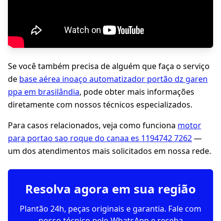
Se você também precisa de alguém que faça o serviço
de
base aérea inoaço automatizador portão dz garen
ppa em brasilândia
, pode obter mais informações
diretamente com nossos técnicos especializados.
Para casos relacionados, veja como funciona
motor
para portao sao roque do canaa es 1194742 7262
—
um dos atendimentos mais solicitados em nossa rede.
Resolva agora em sua região
Plantão 24h, peças originais e garantia. Fale com
nosso técnico pelo WhatsApp e receba