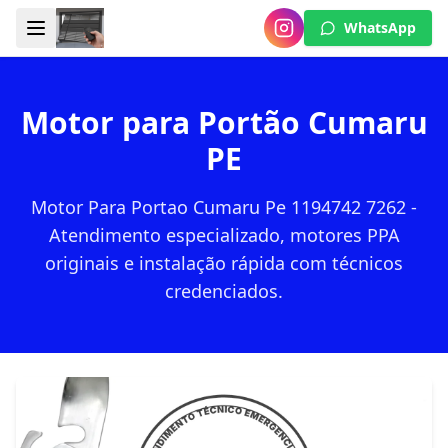
WhatsApp
Motor para Portão Cumaru
PE
Motor Para Portao Cumaru Pe 1194742 7262 -
Atendimento especializado, motores PPA
originais e instalação rápida com técnicos
credenciados.