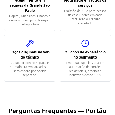
Atendimento em
Nota fiscal em todos os
regiões da Grande São
serviços
Paulo
Emissão de NF-e para pessoa
física e jurídica em cada
Capital, Guarulhos, Osasco e
instalação ou reparo
demais municípios da região
executado.
metropolitana.
Peças originais na van
25 anos de experiência
do técnico
no segmento
Capacitor, controle, placa e
Empresa especializada em
cremalheira embarcados —
automação de portões
sem espera por pedido
residenciais, prediais e
separado.
industriais desde 1999.
Perguntas Frequentes — Portão