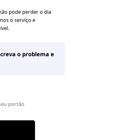
não pode perder o dia
mos o serviço e
vel.
screva o problema e
seu portão