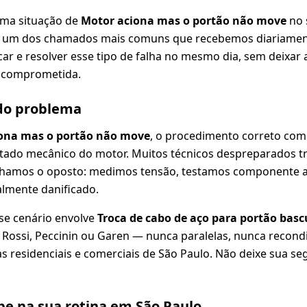
uma situação de
Motor aciona mas o portão não move
no 
 é um dos chamados mais comuns que recebemos diariament
car e resolver esse tipo de falha no mesmo dia, sem deixar
 comprometida.
 do problema
ona mas o portão não move
, o procedimento correto com
estado mecânico do motor. Muitos técnicos despreparados 
lhamos o oposto: medimos tensão, testamos componente 
almente danificado.
se cenário envolve
Troca de cabo de aço para portão basc
A, Rossi, Peccinin ou Garen — nunca paralelas, nunca recond
 residenciais e comerciais de São Paulo. Não deixe sua se
e na sua rotina em São Paulo