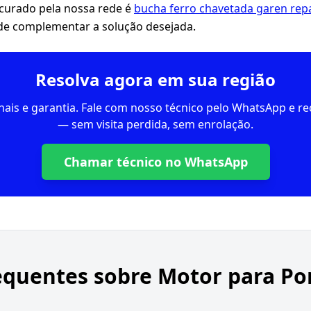
ocurado pela nossa rede é
bucha ferro chavetada garen rep
de complementar a solução desejada.
Resolva agora em sua região
inais e garantia. Fale com nosso técnico pelo WhatsApp e 
— sem visita perdida, sem enrolação.
Chamar técnico no WhatsApp
equentes sobre
Motor para Po