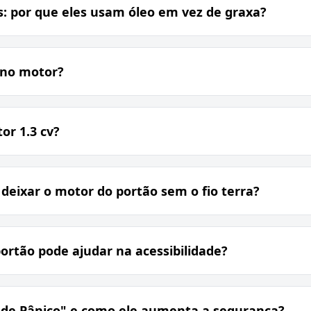
s: por que eles usam óleo em vez de graxa?
3 no motor?
or 1.3 cv?
 deixar o motor do portão sem o fio terra?
rtão pode ajudar na acessibilidade?
 de Pânico" e como ele aumenta a segurança?