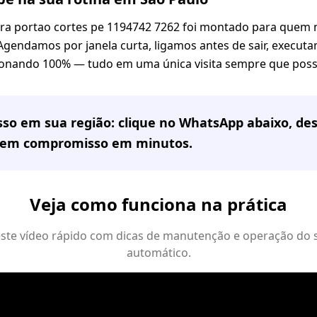
ra portao cortes pe 1194742 7262 foi montado para quem 
Agendamos por janela curta, ligamos antes de sair, executa
onando 100% — tudo em uma única visita sempre que possí
sso em
sua região
: clique no WhatsApp abaixo, de
sem compromisso em minutos.
Veja como funciona na prática
 este vídeo rápido com dicas de manutenção e operação do 
automático.