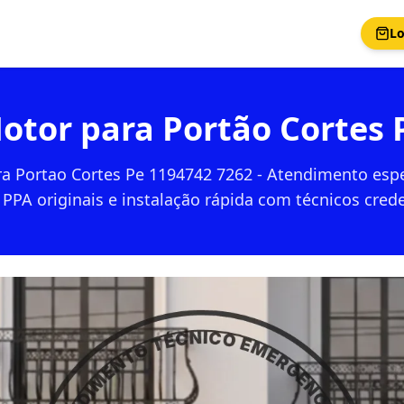
Lo
otor para Portão Cortes 
a Portao Cortes Pe 1194742 7262 - Atendimento espe
PPA originais e instalação rápida com técnicos cred