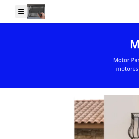
M
Motor Par
motores 