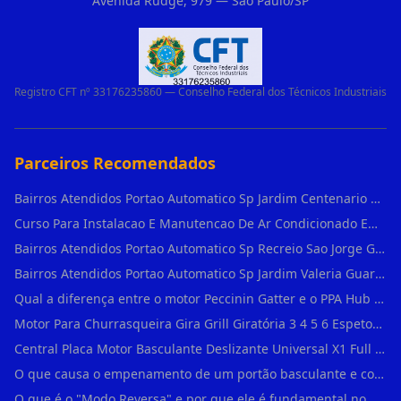
Avenida Rudge, 979 — São Paulo/SP
Registro CFT nº 33176235860 — Conselho Federal dos Técnicos Industriais
Parceiros Recomendados
Bairros Atendidos Portao Automatico Sp Jardim Centenario Guarulhos Sp Motor Para Portao Automatico Eletronico
Curso Para Instalacao E Manutencao De Ar Condicionado Em Sao Paulo
Bairros Atendidos Portao Automatico Sp Recreio Sao Jorge Guarulhos Sp Motor Para Portao Automatico Eletronico
Bairros Atendidos Portao Automatico Sp Jardim Valeria Guarulhos Sp Motor Para Portao Automatico Eletronico
Qual a diferença entre o motor Peccinin Gatter e o PPA Hub em Vila Romana?
Motor Para Churrasqueira Gira Grill Giratória 3 4 5 6 Espetos Gme Maxtorque Bivo em Cidade Dutra
Central Placa Motor Basculante Deslizante Universal X1 Full Range 433mhz em Vila Prudente
O que causa o empenamento de um portão basculante e como evitar em Campo Belo?
O que é o "Modo Reversa" e por que ele é fundamental no dia a dia em Itapevi?