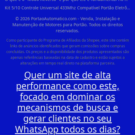
Kit 5/10 Controle Universal 433Mhz Compatível Portão Eletrônico Garagem Residenc em Pinheiros
©
2026
PortaoAutomatico.com - Venda, Instalação e
Manutenção de Motores para Portão. Todos os direitos
reservados.
Como participante do Programa de Afiliados da Shopee, este site contém
links de anúncios identificados que geram comissões sobre compras
concluídas. Os preços e a disponibilidade dos produtos apresentados são
apenas referências baseadas na data de cadastro e estão sujeitos a
alterações em tempo real direto na plataforma parceira.
Quer um site de alta
performance como este,
focado em dominar os
mecanismos de busca e
gerar clientes no seu
WhatsApp todos os dias?