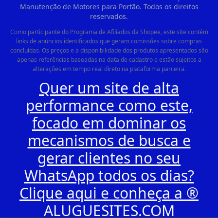
Manutenção de Motores para Portão. Todos os direitos
reservados.
Como participante do Programa de Afiliados da Shopee, este site contém
links de anúncios identificados que geram comissões sobre compras
concluídas. Os preços e a disponibilidade dos produtos apresentados são
apenas referências baseadas na data de cadastro e estão sujeitos a
alterações em tempo real direto na plataforma parceira.
Quer um site de alta
performance como este,
focado em dominar os
mecanismos de busca e
gerar clientes no seu
WhatsApp todos os dias?
Clique aqui e conheça a ®
ALUGUESITES.COM