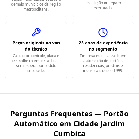
instalação ou reparo
demais municípios da região
executado.
metropolitana.
Peças originais na van
25 anos de experiência
do técnico
no segmento
Capacitor, controle, placa e
Empresa especializada em
cremalheira embarcados —
automação de portões
sem espera por pedido
residenciais, prediais e
separado.
industriais desde 1999.
Perguntas Frequentes — Portão
Automático em
Cidade Jardim
Cumbica