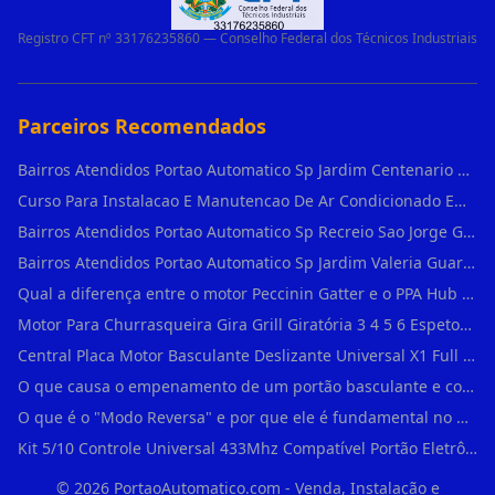
Registro CFT nº 33176235860 — Conselho Federal dos Técnicos Industriais
Parceiros Recomendados
Bairros Atendidos Portao Automatico Sp Jardim Centenario Guarulhos Sp Motor Para Portao Automatico Eletronico
Curso Para Instalacao E Manutencao De Ar Condicionado Em Sao Paulo
Bairros Atendidos Portao Automatico Sp Recreio Sao Jorge Guarulhos Sp Motor Para Portao Automatico Eletronico
Bairros Atendidos Portao Automatico Sp Jardim Valeria Guarulhos Sp Motor Para Portao Automatico Eletronico
Qual a diferença entre o motor Peccinin Gatter e o PPA Hub em Vila Romana?
Motor Para Churrasqueira Gira Grill Giratória 3 4 5 6 Espetos Gme Maxtorque Bivo em Cidade Dutra
Central Placa Motor Basculante Deslizante Universal X1 Full Range 433mhz em Vila Prudente
O que causa o empenamento de um portão basculante e como evitar em Campo Belo?
O que é o "Modo Reversa" e por que ele é fundamental no dia a dia em Itapevi?
Kit 5/10 Controle Universal 433Mhz Compatível Portão Eletrônico Garagem Residenc em Pinheiros
©
2026
PortaoAutomatico.com - Venda, Instalação e