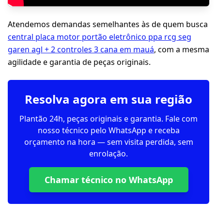
Atendemos demandas semelhantes às de quem busca
central placa motor portão eletrônico ppa rcg seg
garen agl + 2 controles 3 cana em mauá
, com a mesma
agilidade e garantia de peças originais.
Resolva agora em sua região
Plantão 24h, peças originais e garantia. Fale com
nosso técnico pelo WhatsApp e receba
orçamento na hora — sem visita perdida, sem
enrolação.
Chamar técnico no WhatsApp