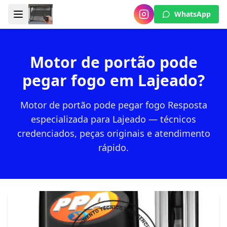
WhatsApp
Motor de portão pode
pegar fogo em Lajeado?
Motor de portão pode pegar fogo Resposta
especializada para Lajeado — técnicos
credenciados, peças originais e atendimento
rápido.