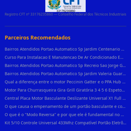
Registro CFT nº 33176235860 — Conselho Federal dos Técnicos Industriais
Parceiros Recomendados
Bairros Atendidos Portao Automatico Sp Jardim Centenario Guarulhos Sp Motor Para Portao Automatico Eletronico
Curso Para Instalacao E Manutencao De Ar Condicionado Em Sao Paulo
Bairros Atendidos Portao Automatico Sp Recreio Sao Jorge Guarulhos Sp Motor Para Portao Automatico Eletronico
Bairros Atendidos Portao Automatico Sp Jardim Valeria Guarulhos Sp Motor Para Portao Automatico Eletronico
Qual a diferença entre o motor Peccinin Gatter e o PPA Hub em Vila Romana?
Motor Para Churrasqueira Gira Grill Giratória 3 4 5 6 Espetos Gme Maxtorque Bivo em Cidade Dutra
Central Placa Motor Basculante Deslizante Universal X1 Full Range 433mhz em Vila Prudente
O que causa o empenamento de um portão basculante e como evitar em Campo Belo?
O que é o "Modo Reversa" e por que ele é fundamental no dia a dia em Itapevi?
Kit 5/10 Controle Universal 433Mhz Compatível Portão Eletrônico Garagem Residenc em Pinheiros