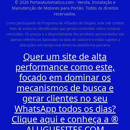
©
2026
PortaoAutomatico.com - Venda, Instalação e
Manutenção de Motores para Portão. Todos os direitos
reservados.
Como participante do Programa de Afiliados da Shopee, este site contém
links de anúncios identificados que geram comissões sobre compras
concluídas. Os preços e a disponibilidade dos produtos apresentados são
apenas referências baseadas na data de cadastro e estão sujeitos a
alterações em tempo real direto na plataforma parceira.
Quer um site de alta
performance como este,
focado em dominar os
mecanismos de busca e
gerar clientes no seu
WhatsApp todos os dias?
Clique aqui e conheça a ®
ALUGUESITES.COM