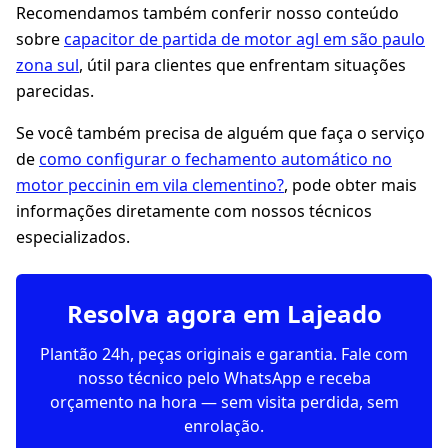
Recomendamos também conferir nosso conteúdo
sobre
capacitor de partida de motor agl em são paulo
zona sul
, útil para clientes que enfrentam situações
parecidas.
Se você também precisa de alguém que faça o serviço
de
como configurar o fechamento automático no
motor peccinin em vila clementino?
, pode obter mais
informações diretamente com nossos técnicos
especializados.
Resolva agora em Lajeado
Plantão 24h, peças originais e garantia. Fale com
nosso técnico pelo WhatsApp e receba
orçamento na hora — sem visita perdida, sem
enrolação.