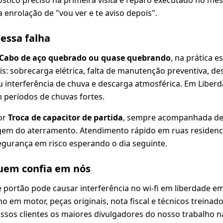
 enrolação de "vou ver e te aviso depois".
dessa falha
Cabo de aço quebrado ou quase quebrando
, na prática 
s: sobrecarga elétrica, falta de manutenção preventiva, de
nterferência de chuva e descarga atmosférica. Em Liberda
 períodos de chuvas fortes.
or
Troca de capacitor de partida
, sempre acompanhada de 
agem do aterramento. Atendimento rápido em ruas residenci
egurança em risco esperando o dia seguinte.
em confia em nós
portão pode causar interferência no wi-fi em liberdade e
o em motor, peças originais, nota fiscal e técnicos treinado
sos clientes os maiores divulgadores do nosso trabalho na