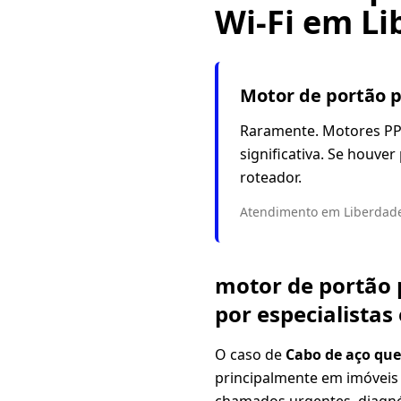
Wi-Fi em Li
Motor de portão p
Raramente. Motores PPA
significativa. Se houve
roteador.
Atendimento em Liberdade
motor de portão p
por especialista
O caso de
Cabo de aço qu
principalmente em imóveis 
chamados urgentes, diagnós