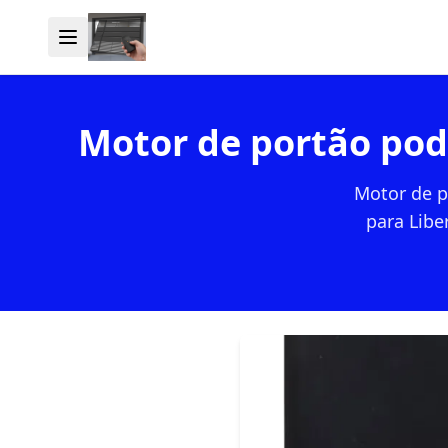
Motor de portão pod
Motor de p
para Libe