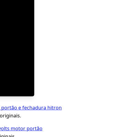
 portão e fechadura hitron
originais.
 volts motor portão
ginais.