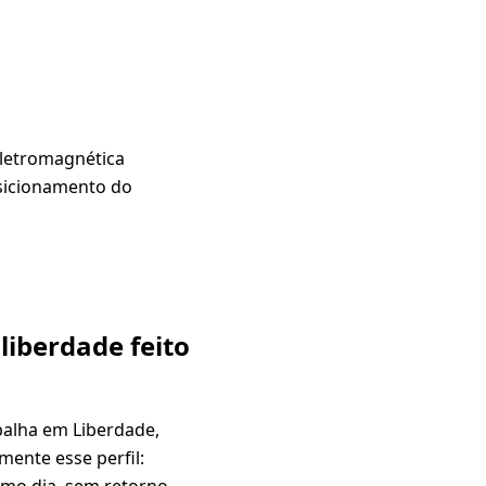
eletromagnética
osicionamento do
liberdade feito
balha em Liberdade,
ente esse perfil:
smo dia, sem retorno