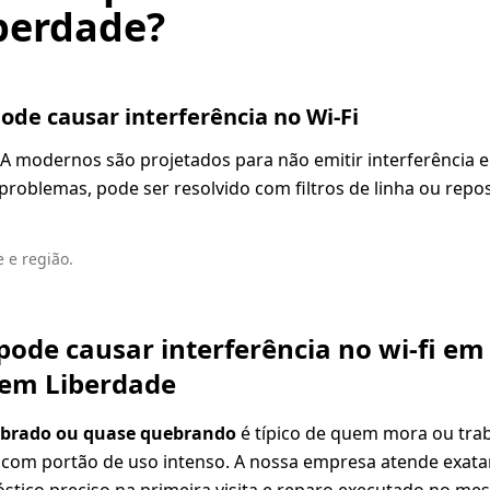
berdade?
ode causar interferência no Wi-Fi
 modernos são projetados para não emitir interferência 
r problemas, pode ser resolvido com filtros de linha ou rep
 e região.
ode causar interferência no wi-fi em 
s em Liberdade
ebrado ou quase quebrando
é típico de quem mora ou tra
com portão de uso intenso. A nossa empresa atende exatam
tico preciso na primeira visita e reparo executado no me