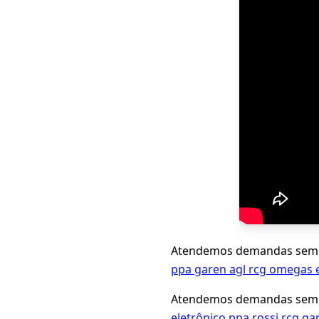
Atendemos demandas seme
ppa garen agl rcg omegas 
Atendemos demandas seme
eletrônico ppa rossi rcg g