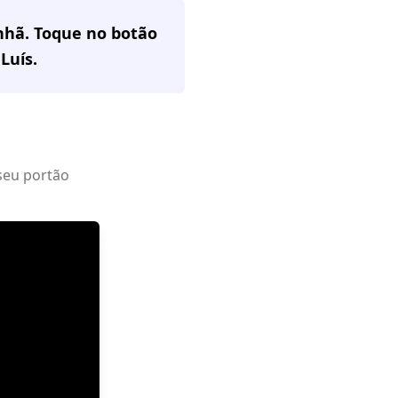
nhã. Toque no botão
 Luís
.
seu portão