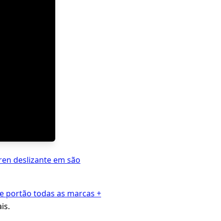
ren deslizante em são
e portão todas as marcas +
is.