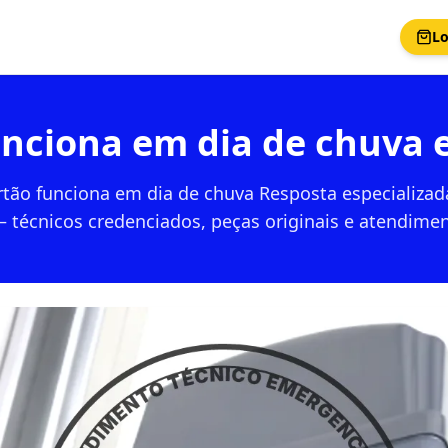
Lo
nciona em dia de chuva 
tão funciona em dia de chuva Resposta especializad
— técnicos credenciados, peças originais e atendimen