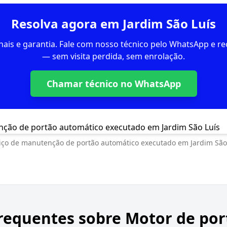
Resolva agora em Jardim São Luís
inais e garantia. Fale com nosso técnico pelo WhatsApp e 
— sem visita perdida, sem enrolação.
Chamar técnico no WhatsApp
iço de manutenção de portão automático executado em Jardim São
requentes sobre
Motor de por