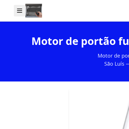
Motor de portão fu
Motor de por
São Luís 