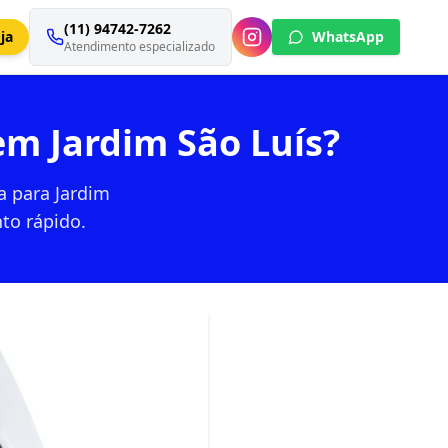
(11) 94742-7262
ja
WhatsApp
Atendimento especializado
em Jardim São Luís?
a para Jardim
to rápido.