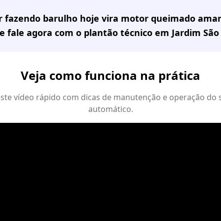
or fazendo barulho hoje vira motor queimado ama
e fale agora com o plantão técnico em
Jardim São
Veja como funciona na prática
 este vídeo rápido com dicas de manutenção e operação do 
automático.