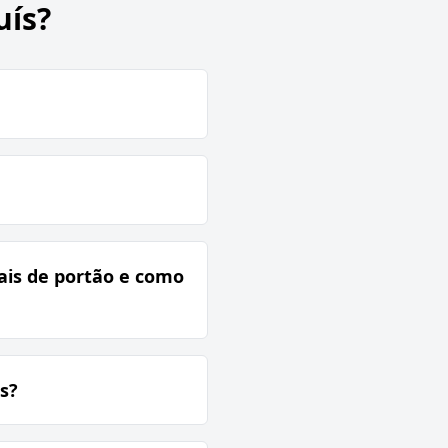
uís?
ais de portão e como
s?