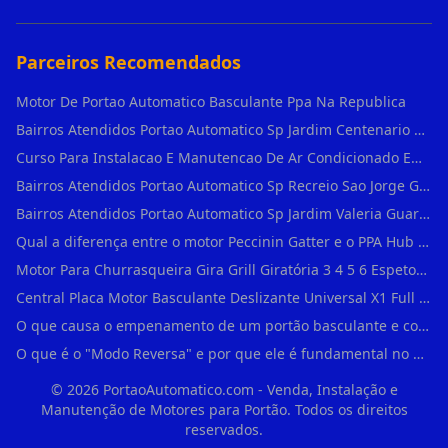
Parceiros Recomendados
Motor De Portao Automatico Basculante Ppa Na Republica
Bairros Atendidos Portao Automatico Sp Jardim Centenario Guarulhos Sp Motor Para Portao Automatico Eletronico
Curso Para Instalacao E Manutencao De Ar Condicionado Em Sao Paulo
Bairros Atendidos Portao Automatico Sp Recreio Sao Jorge Guarulhos Sp Motor Para Portao Automatico Eletronico
Bairros Atendidos Portao Automatico Sp Jardim Valeria Guarulhos Sp Motor Para Portao Automatico Eletronico
Qual a diferença entre o motor Peccinin Gatter e o PPA Hub em Vila Romana?
Motor Para Churrasqueira Gira Grill Giratória 3 4 5 6 Espetos Gme Maxtorque Bivo em Cidade Dutra
Central Placa Motor Basculante Deslizante Universal X1 Full Range 433mhz em Vila Prudente
O que causa o empenamento de um portão basculante e como evitar em Campo Belo?
O que é o "Modo Reversa" e por que ele é fundamental no dia a dia em Itapevi?
©
2026
PortaoAutomatico.com - Venda, Instalação e
Manutenção de Motores para Portão. Todos os direitos
reservados.