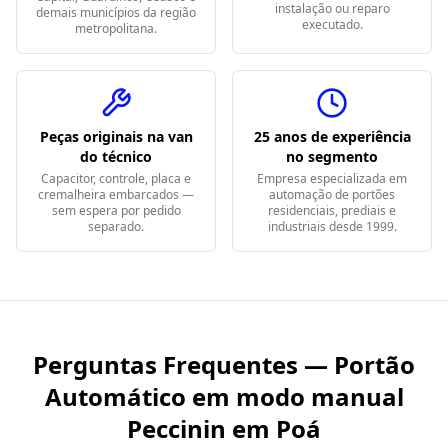
instalação ou reparo
demais municípios da região
executado.
metropolitana.
Peças originais na van
25 anos de experiência
do técnico
no segmento
Capacitor, controle, placa e
Empresa especializada em
cremalheira embarcados —
automação de portões
sem espera por pedido
residenciais, prediais e
separado.
industriais desde 1999.
Perguntas Frequentes — Portão
Automático em
modo manual
Peccinin em Poá