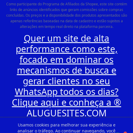
Como participante do Programa de Afiliados da Shopee, este site contém
links de anúncios identificados que geram comissões sobre compras
concluídas. Os preços e a disponibilidade dos produtos apresentados são
apenas referências baseadas na data de cadastro e estão sujeitos a
alterações em tempo real direto na plataforma parceira.
Quer um site de alta
performance como este,
focado em dominar os
mecanismos de busca e
gerar clientes no seu
WhatsApp todos os dias?
Clique aqui e conheça a ®
ALUGUESITES.COM
Usamos cookies para melhorar sua experiência e
analisar o tráfego. Ao continuar navegando, você