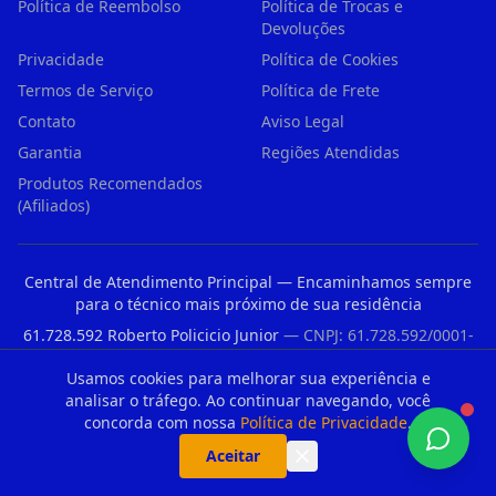
Política de Reembolso
Política de Trocas e
Devoluções
Privacidade
Política de Cookies
Termos de Serviço
Política de Frete
Contato
Aviso Legal
Garantia
Regiões Atendidas
Produtos Recomendados
(Afiliados)
Central de Atendimento Principal — Encaminhamos sempre
para o técnico mais próximo de sua residência
61.728.592 Roberto Policicio Junior
— CNPJ: 61.728.592/0001-
57
Usamos cookies para melhorar sua experiência e
Avenida Rudge, 979 — São Paulo/SP
analisar o tráfego. Ao continuar navegando, você
concorda com nossa
Política de Privacidade
.
Aceitar