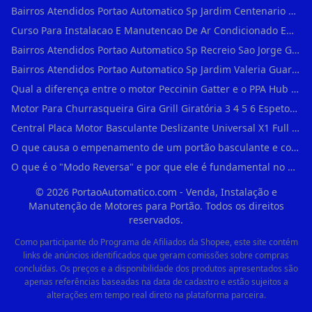
Bairros Atendidos Portao Automatico Sp Jardim Centenario Guarulhos Sp Motor Para Portao Automatico Eletronico
Curso Para Instalacao E Manutencao De Ar Condicionado Em Sao Paulo
Bairros Atendidos Portao Automatico Sp Recreio Sao Jorge Guarulhos Sp Motor Para Portao Automatico Eletronico
Bairros Atendidos Portao Automatico Sp Jardim Valeria Guarulhos Sp Motor Para Portao Automatico Eletronico
Qual a diferença entre o motor Peccinin Gatter e o PPA Hub em Vila Romana?
Motor Para Churrasqueira Gira Grill Giratória 3 4 5 6 Espetos Gme Maxtorque Bivo em Cidade Dutra
Central Placa Motor Basculante Deslizante Universal X1 Full Range 433mhz em Vila Prudente
O que causa o empenamento de um portão basculante e como evitar em Campo Belo?
O que é o "Modo Reversa" e por que ele é fundamental no dia a dia em Itapevi?
©
2026
PortaoAutomatico.com - Venda, Instalação e
Manutenção de Motores para Portão. Todos os direitos
reservados.
Como participante do Programa de Afiliados da Shopee, este site contém
links de anúncios identificados que geram comissões sobre compras
concluídas. Os preços e a disponibilidade dos produtos apresentados são
apenas referências baseadas na data de cadastro e estão sujeitos a
alterações em tempo real direto na plataforma parceira.