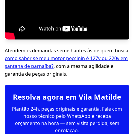
Atendemos demandas semelhantes às de quem busca
como saber se meu motor peccinin é 127v ou 220v em
santana de parnaíba?
, com a mesma agilidade e
garantia de peças originais.
Resolva agora em Vila Matilde
Plantão 24h, peças originais e garantia. Fale com
nosso técnico pelo WhatsApp e receba
orçamento na hora — sem visita perdida, sem
enrolação.