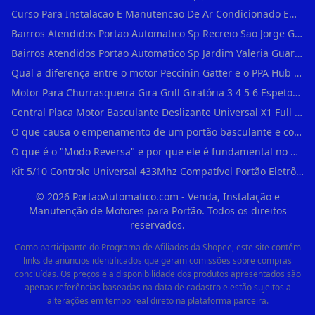
Curso Para Instalacao E Manutencao De Ar Condicionado Em Sao Paulo
Bairros Atendidos Portao Automatico Sp Recreio Sao Jorge Guarulhos Sp Motor Para Portao Automatico Eletronico
Bairros Atendidos Portao Automatico Sp Jardim Valeria Guarulhos Sp Motor Para Portao Automatico Eletronico
Qual a diferença entre o motor Peccinin Gatter e o PPA Hub em Vila Romana?
Motor Para Churrasqueira Gira Grill Giratória 3 4 5 6 Espetos Gme Maxtorque Bivo em Cidade Dutra
Central Placa Motor Basculante Deslizante Universal X1 Full Range 433mhz em Vila Prudente
O que causa o empenamento de um portão basculante e como evitar em Campo Belo?
O que é o "Modo Reversa" e por que ele é fundamental no dia a dia em Itapevi?
Kit 5/10 Controle Universal 433Mhz Compatível Portão Eletrônico Garagem Residenc em Pinheiros
©
2026
PortaoAutomatico.com - Venda, Instalação e
Manutenção de Motores para Portão. Todos os direitos
reservados.
Como participante do Programa de Afiliados da Shopee, este site contém
links de anúncios identificados que geram comissões sobre compras
concluídas. Os preços e a disponibilidade dos produtos apresentados são
apenas referências baseadas na data de cadastro e estão sujeitos a
alterações em tempo real direto na plataforma parceira.