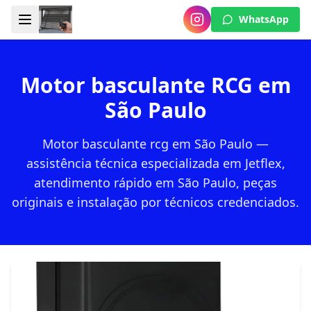
WhatsApp
Motor basculante RCG em
São Paulo
Motor basculante rcg em São Paulo —
assistência técnica especializada em Jetflex,
atendimento rápido em São Paulo, peças
originais e instalação por técnicos credenciados.