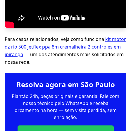
Para casos relacionados, veja como funciona
kit motor
dz rio 500 jetflex ppa 8m cremalheira 2 controles em
ipiranga
— um dos atendimentos mais solicitados em
nossa rede.
Resolva agora em São Paulo
Plantão 24h, peças originais e garantia. Fale com
nosso técnico pelo WhatsApp e receba
orçamento na hora — sem visita perdida, sem
enrolação.