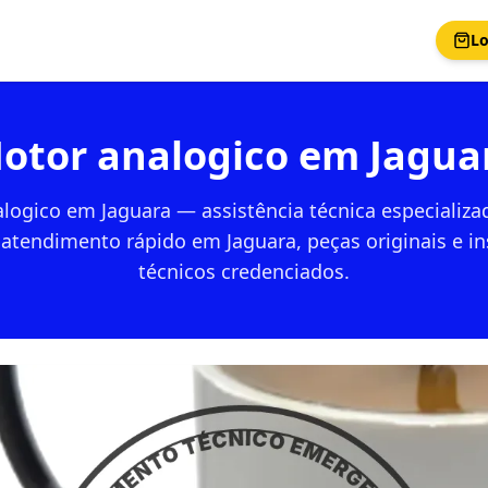
Lo
otor analogico em Jagua
logico em Jaguara — assistência técnica especializ
 atendimento rápido em Jaguara, peças originais e in
técnicos credenciados.