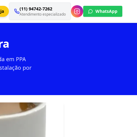
(11) 94742-7262
ja
WhatsApp
Atendimento especializado
ra
ada em PPA
stalação por