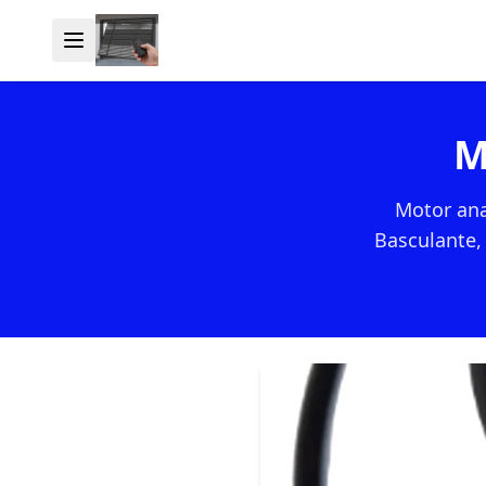
M
Motor ana
Basculante,