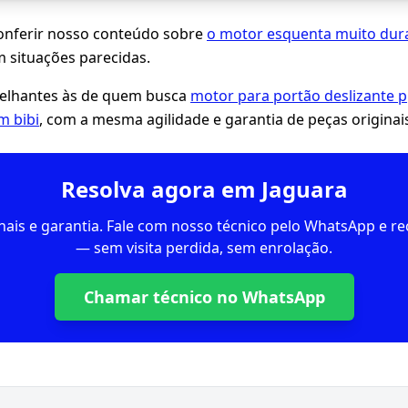
ferir nosso conteúdo sobre
o motor esquenta muito dur
m situações parecidas.
lhantes às de quem busca
motor para portão deslizante p
im bibi
, com a mesma agilidade e garantia de peças originai
Resolva agora em Jaguara
inais e garantia. Fale com nosso técnico pelo WhatsApp e 
— sem visita perdida, sem enrolação.
Chamar técnico no WhatsApp