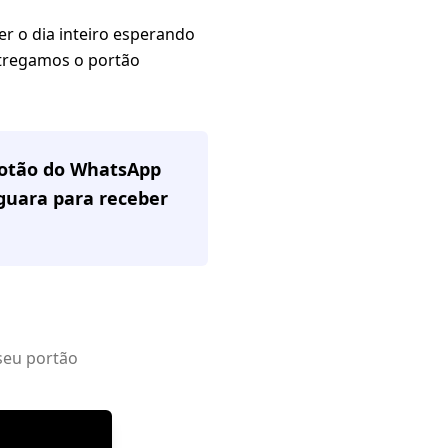
r o dia inteiro esperando
ntregamos o portão
 botão do WhatsApp
guara
para receber
seu portão