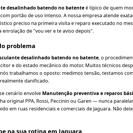
nte desalinhado batendo no batente
é típico de quem mor
com portão de uso intenso. A nossa empresa atende exatam
tico preciso na primeira visita e reparo executado no me
 enrolação de "vou ver e te aviso depois".
 do problema
sculante desalinhado batendo no batente
, o procedimen
acitor e do estado mecânico do motor. Muitos técnicos de
 nós trabalhamos o oposto: medimos tensão, testamos c
 realmente danificado.
se cenário envolve
Manutenção preventiva e reparos bási
ha original PPA, Rossi, Peccinin ou Garen — nunca paralel
ido em ruas residenciais e comerciais de Jaguara. Não dei
e na sua rotina em Jaguara