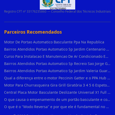
Registro CFT nº 33176235860 — Conselho Federal dos Técnicos Industriais
Parceiros Recomendados
Motor De Portao Automatico Basculante Ppa Na Republica
Bairros Atendidos Portao Automatico Sp Jardim Centenario Guarulhos Sp Motor Para Portao Automatico Eletronico
Curso Para Instalacao E Manutencao De Ar Condicionado Em Sao Paulo
Bairros Atendidos Portao Automatico Sp Recreio Sao Jorge Guarulhos Sp Motor Para Portao Automatico Eletronico
Bairros Atendidos Portao Automatico Sp Jardim Valeria Guarulhos Sp Motor Para Portao Automatico Eletronico
Qual a diferença entre o motor Peccinin Gatter e o PPA Hub em Vila Romana?
Motor Para Churrasqueira Gira Grill Giratória 3 4 5 6 Espetos Gme Maxtorque Bivo em Cidade Dutra
Central Placa Motor Basculante Deslizante Universal X1 Full Range 433mhz em Vila Prudente
O que causa o empenamento de um portão basculante e como evitar em Campo Belo?
O que é o "Modo Reversa" e por que ele é fundamental no dia a dia em Itapevi?