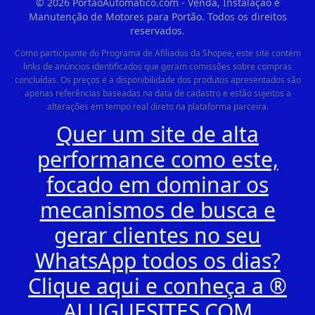
©
2026
PortaoAutomatico.com - Venda, Instalação e
Manutenção de Motores para Portão. Todos os direitos
reservados.
Como participante do Programa de Afiliados da Shopee, este site contém
links de anúncios identificados que geram comissões sobre compras
concluídas. Os preços e a disponibilidade dos produtos apresentados são
apenas referências baseadas na data de cadastro e estão sujeitos a
alterações em tempo real direto na plataforma parceira.
Quer um site de alta
performance como este,
focado em dominar os
mecanismos de busca e
gerar clientes no seu
WhatsApp todos os dias?
Clique aqui e conheça a ®
ALUGUESITES.COM