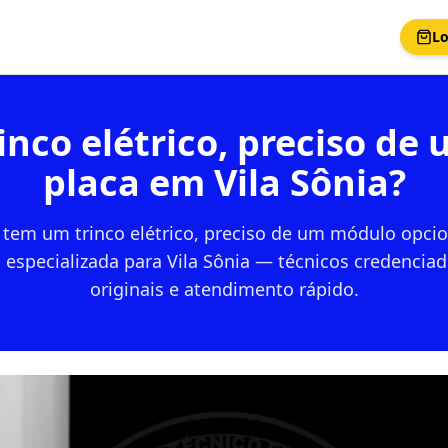
Lo
nco elétrico, preciso de
placa em Vila Sônia?
tem um trinco elétrico, preciso de um módulo opcio
 especializada para Vila Sônia — técnicos credenciad
originais e atendimento rápido.