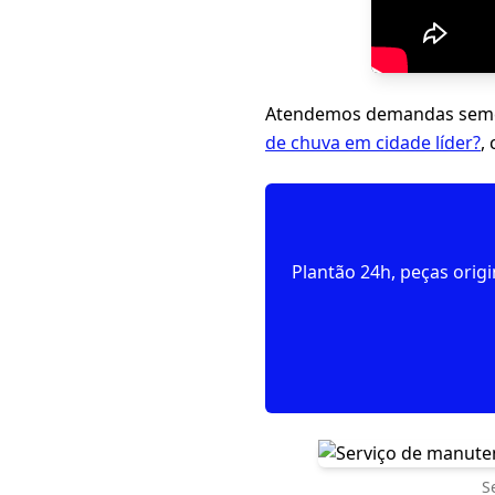
Atendemos demandas seme
de chuva em cidade líder?
,
Plantão 24h, peças orig
S