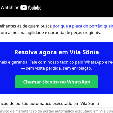
lhantes às de quem busca
por que a placa do portão que
 com a mesma agilidade e garantia de peças originais.
Resolva agora em Vila Sônia
inais e garantia. Fale com nosso técnico pelo WhatsApp e 
— sem visita perdida, sem enrolação.
Chamar técnico no WhatsApp
erviço de manutenção de portão automático executado em Vila Sôn