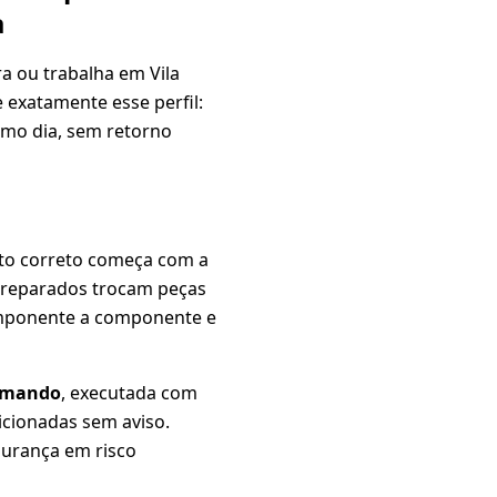
a
a ou trabalha em Vila
 exatamente esse perfil:
smo dia, sem retorno
to correto começa com a
spreparados trocam peças
omponente a componente e
comando
, executada com
icionadas sem aviso.
gurança em risco