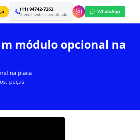
(11) 94742-7262
ja
WhatsApp
Atendimento especializado
 um módulo opcional na
nal na placa
os, peças