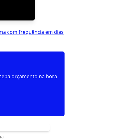
ima com frequência em dias
receba orçamento na hora
ia