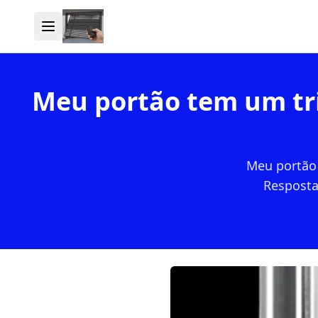
Meu portão tem um tri
Meu portão 
Resposta