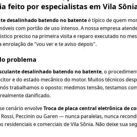
ia feito por especialistas em Vila Sôni
nte desalinhado batendo no batente
é típico de quem mor
móveis com portão de uso intenso. A nossa empresa atende
tico preciso na primeira visita e reparo executado no me
 enrolação de "vou ver e te aviso depois".
 do problema
sculante desalinhado batendo no batente
, o procedimen
acitor e do estado mecânico do motor. Muitos técnicos de
 nós trabalhamos o oposto: medimos tensão, testamos c
 realmente danificado.
se cenário envolve
Troca de placa central eletrônica de 
A, Rossi, Peccinin ou Garen — nunca paralelas, nunca recond
 residenciais e comerciais de Vila Sônia. Não deixe sua se