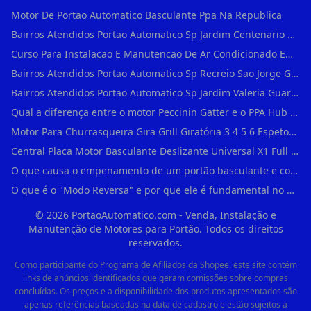
Motor De Portao Automatico Basculante Ppa Na Republica
Bairros Atendidos Portao Automatico Sp Jardim Centenario Guarulhos Sp Motor Para Portao Automatico Eletronico
Curso Para Instalacao E Manutencao De Ar Condicionado Em Sao Paulo
Bairros Atendidos Portao Automatico Sp Recreio Sao Jorge Guarulhos Sp Motor Para Portao Automatico Eletronico
Bairros Atendidos Portao Automatico Sp Jardim Valeria Guarulhos Sp Motor Para Portao Automatico Eletronico
Qual a diferença entre o motor Peccinin Gatter e o PPA Hub em Vila Romana?
Motor Para Churrasqueira Gira Grill Giratória 3 4 5 6 Espetos Gme Maxtorque Bivo em Cidade Dutra
Central Placa Motor Basculante Deslizante Universal X1 Full Range 433mhz em Vila Prudente
O que causa o empenamento de um portão basculante e como evitar em Campo Belo?
O que é o "Modo Reversa" e por que ele é fundamental no dia a dia em Itapevi?
©
2026
PortaoAutomatico.com - Venda, Instalação e
Manutenção de Motores para Portão. Todos os direitos
reservados.
Como participante do Programa de Afiliados da Shopee, este site contém
links de anúncios identificados que geram comissões sobre compras
concluídas. Os preços e a disponibilidade dos produtos apresentados são
apenas referências baseadas na data de cadastro e estão sujeitos a