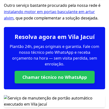
Outro serviço bastante procurado pela nossa rede é
instalando motor em portao basculante em artur
alvim
, que pode complementar a solução desejada.
Resolva agora em Vila Jacuí
Plantão 24h, peças originais e garantia. Fale com
nosso técnico pelo WhatsApp e receba
orçamento na hora — sem visita perdida, sem
enrolação.
Chamar técnico no WhatsApp