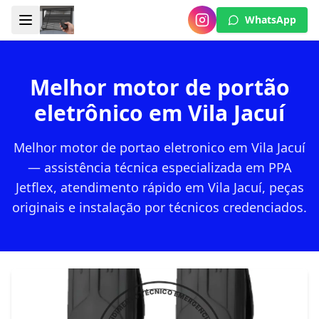
WhatsApp
Melhor motor de portão
eletrônico em Vila Jacuí
Melhor motor de portao eletronico em Vila Jacuí
— assistência técnica especializada em PPA
Jetflex, atendimento rápido em Vila Jacuí, peças
originais e instalação por técnicos credenciados.