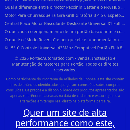
Qual a diferença entre o motor Peccinin Gatter e o PPA Hub em Vila Romana?
Motor Para Churrasqueira Gira Grill Giratória 3 4 5 6 Espetos Gme Maxtorque Bivo em Cidade Dutra
Central Placa Motor Basculante Deslizante Universal X1 Full Range 433mhz em Vila Prudente
O que causa o empenamento de um portão basculante e como evitar em Campo Belo?
O que é o "Modo Reversa" e por que ele é fundamental no dia a dia em Itapevi?
Kit 5/10 Controle Universal 433Mhz Compatível Portão Eletrônico Garagem Residenc em Pinheiros
©
2026
PortaoAutomatico.com - Venda, Instalação e
Manutenção de Motores para Portão. Todos os direitos
reservados.
Como participante do Programa de Afiliados da Shopee, este site contém
links de anúncios identificados que geram comissões sobre compras
concluídas. Os preços e a disponibilidade dos produtos apresentados são
apenas referências baseadas na data de cadastro e estão sujeitos a
alterações em tempo real direto na plataforma parceira.
Quer um site de alta
performance como este,