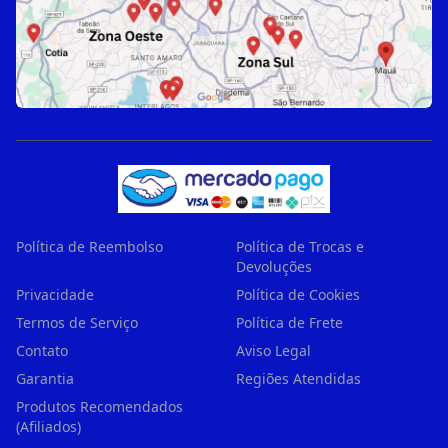
Política de Reembolso
Política de Trocas e
Devoluções
Privacidade
Política de Cookies
Termos de Serviço
Política de Frete
Contato
Aviso Legal
Garantia
Regiões Atendidas
Produtos Recomendados
(Afiliados)