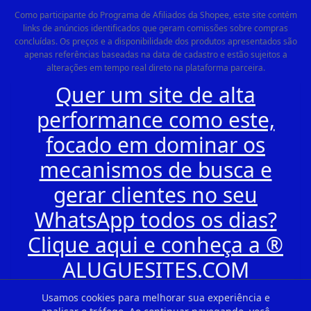
Como participante do Programa de Afiliados da Shopee, este site contém
links de anúncios identificados que geram comissões sobre compras
concluídas. Os preços e a disponibilidade dos produtos apresentados são
apenas referências baseadas na data de cadastro e estão sujeitos a
alterações em tempo real direto na plataforma parceira.
Quer um site de alta
performance como este,
focado em dominar os
mecanismos de busca e
gerar clientes no seu
WhatsApp todos os dias?
Clique aqui e conheça a ®
ALUGUESITES.COM
Usamos cookies para melhorar sua experiência e