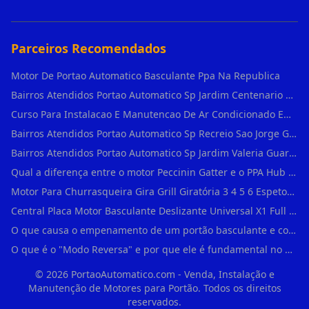
Parceiros Recomendados
Motor De Portao Automatico Basculante Ppa Na Republica
Bairros Atendidos Portao Automatico Sp Jardim Centenario Guarulhos Sp Motor Para Portao Automatico Eletronico
Curso Para Instalacao E Manutencao De Ar Condicionado Em Sao Paulo
Bairros Atendidos Portao Automatico Sp Recreio Sao Jorge Guarulhos Sp Motor Para Portao Automatico Eletronico
Bairros Atendidos Portao Automatico Sp Jardim Valeria Guarulhos Sp Motor Para Portao Automatico Eletronico
Qual a diferença entre o motor Peccinin Gatter e o PPA Hub em Vila Romana?
Motor Para Churrasqueira Gira Grill Giratória 3 4 5 6 Espetos Gme Maxtorque Bivo em Cidade Dutra
Central Placa Motor Basculante Deslizante Universal X1 Full Range 433mhz em Vila Prudente
O que causa o empenamento de um portão basculante e como evitar em Campo Belo?
O que é o "Modo Reversa" e por que ele é fundamental no dia a dia em Itapevi?
©
2026
PortaoAutomatico.com - Venda, Instalação e
Manutenção de Motores para Portão. Todos os direitos
reservados.