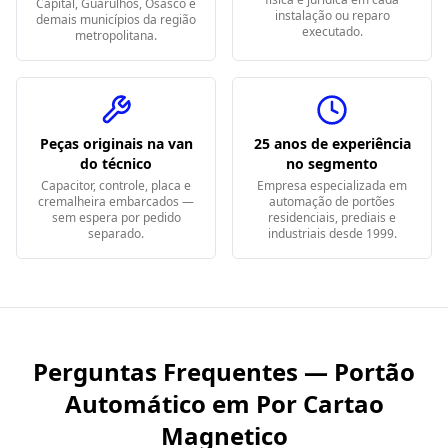
Capital, Guarulhos, Osasco e
instalação ou reparo
demais municípios da região
executado.
metropolitana.
Peças originais na van
25 anos de experiência
do técnico
no segmento
Capacitor, controle, placa e
Empresa especializada em
cremalheira embarcados —
automação de portões
sem espera por pedido
residenciais, prediais e
separado.
industriais desde 1999.
Perguntas Frequentes — Portão
Automático em
Por Cartao
Magnetico