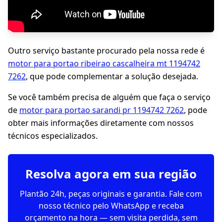
Outro serviço bastante procurado pela nossa rede é
motor para portao ribeirao cascalheira mt 1194742
7262
, que pode complementar a solução desejada.
Se você também precisa de alguém que faça o serviço
de
motor para portao sarandi pr 1194742 7262
, pode
obter mais informações diretamente com nossos
técnicos especializados.
Resolva agora em sua região
Plantão 24h, peças originais e garantia. Fale com
nosso técnico pelo WhatsApp e receba
orçamento na hora — sem visita perdida, sem