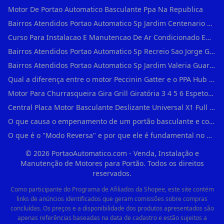
Motor De Portao Automatico Basculante Ppa Na Republica
Bairros Atendidos Portao Automatico Sp Jardim Centenario Guarulhos Sp Motor Para Portao Automatico Eletronico
Curso Para Instalacao E Manutencao De Ar Condicionado Em Sao Paulo
Bairros Atendidos Portao Automatico Sp Recreio Sao Jorge Guarulhos Sp Motor Para Portao Automatico Eletronico
Bairros Atendidos Portao Automatico Sp Jardim Valeria Guarulhos Sp Motor Para Portao Automatico Eletronico
Qual a diferença entre o motor Peccinin Gatter e o PPA Hub em Vila Romana?
Motor Para Churrasqueira Gira Grill Giratória 3 4 5 6 Espetos Gme Maxtorque Bivo em Cidade Dutra
Central Placa Motor Basculante Deslizante Universal X1 Full Range 433mhz em Vila Prudente
O que causa o empenamento de um portão basculante e como evitar em Campo Belo?
O que é o "Modo Reversa" e por que ele é fundamental no dia a dia em Itapevi?
©
2026
PortaoAutomatico.com - Venda, Instalação e
Manutenção de Motores para Portão. Todos os direitos
reservados.
Como participante do Programa de Afiliados da Shopee, este site contém
links de anúncios identificados que geram comissões sobre compras
concluídas. Os preços e a disponibilidade dos produtos apresentados são
apenas referências baseadas na data de cadastro e estão sujeitos a