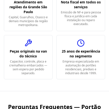
Atendimento em
Nota fiscal em todos os
regiões da Grande São
serviços
Paulo
Emissão de NF-e para pessoa
física e jurídica em cada
Capital, Guarulhos, Osasco e
instalação ou reparo
demais municípios da região
executado.
metropolitana.
Peças originais na van
25 anos de experiência
do técnico
no segmento
Capacitor, controle, placa e
Empresa especializada em
cremalheira embarcados —
automação de portões
sem espera por pedido
residenciais, prediais e
separado.
industriais desde 1999.
Perguntas Frequentes — Portão