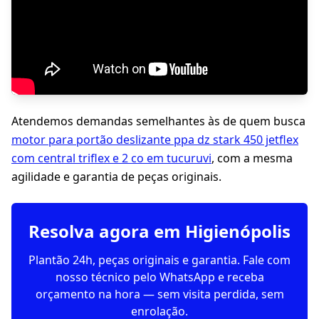
Atendemos demandas semelhantes às de quem busca
motor para portão deslizante ppa dz stark 450 jetflex
com central triflex e 2 co em tucuruvi
, com a mesma
agilidade e garantia de peças originais.
Resolva agora em Higienópolis
Plantão 24h, peças originais e garantia. Fale com
nosso técnico pelo WhatsApp e receba
orçamento na hora — sem visita perdida, sem
enrolação.