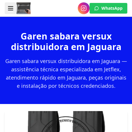
WhatsApp
Garen sabara versux
distribuidora em Jaguara
Garen sabara versux distribuidora em Jaguara —
assistência técnica especializada em Jetflex,
atendimento rápido em Jaguara, peças originais
e instalação por técnicos credenciados.