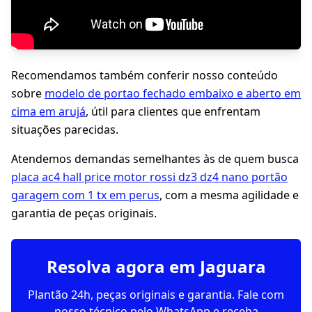
Recomendamos também conferir nosso conteúdo
sobre
modelo de portao fechado embaixo e aberto em
cima em arujá
, útil para clientes que enfrentam
situações parecidas.
Atendemos demandas semelhantes às de quem busca
placa ac4 hall price motor rossi dz3 dz4 nano portão
garagem com 1 tx em perus
, com a mesma agilidade e
garantia de peças originais.
Resolva agora em Jaguara
Plantão 24h, peças originais e garantia. Fale com
nosso técnico pelo WhatsApp e receba