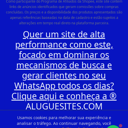
Como participante do Programa de Afiliados da Shopee, este site contém
links de anúncios identificados que geram comissões sobre compras
concluídas. Os preços e a disponibilidade dos produtos apresentados são
apenas referências baseadas na data de cadastro e estão sujeitos a
alterações em tempo real direto na plataforma parceira.
Quer um site de alta
performance como este,
focado em dominar os
mecanismos de busca e
gerar clientes no seu
WhatsApp todos os dias?
Clique aqui e conheça a ®
ALUGUESITES.COM
Usamos cookies para melhorar sua experiência e
analisar o tráfego. Ao continuar navegando, você