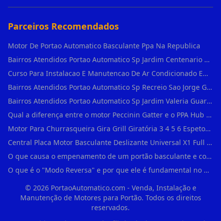
Parceiros Recomendados
Motor De Portao Automatico Basculante Ppa Na Republica
Bairros Atendidos Portao Automatico Sp Jardim Centenario Guarulhos Sp Motor Para Portao Automatico Eletronico
Curso Para Instalacao E Manutencao De Ar Condicionado Em Sao Paulo
Bairros Atendidos Portao Automatico Sp Recreio Sao Jorge Guarulhos Sp Motor Para Portao Automatico Eletronico
Bairros Atendidos Portao Automatico Sp Jardim Valeria Guarulhos Sp Motor Para Portao Automatico Eletronico
Qual a diferença entre o motor Peccinin Gatter e o PPA Hub em Vila Romana?
Motor Para Churrasqueira Gira Grill Giratória 3 4 5 6 Espetos Gme Maxtorque Bivo em Cidade Dutra
Central Placa Motor Basculante Deslizante Universal X1 Full Range 433mhz em Vila Prudente
O que causa o empenamento de um portão basculante e como evitar em Campo Belo?
O que é o "Modo Reversa" e por que ele é fundamental no dia a dia em Itapevi?
©
2026
PortaoAutomatico.com - Venda, Instalação e
Manutenção de Motores para Portão. Todos os direitos
reservados.